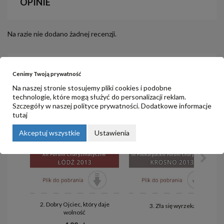
OPINIE
Na razie nie dodano żadnej recenzji.
PRODUKTY POWIĄZANE
Cenimy Twoją prywatność
Na naszej stronie stosujemy pliki cookies i podobne
technologie, które mogą służyć do personalizacji reklam.
Szczegóły w naszej
polityce prywatności
. Dodatkowe informacje
tutaj
Akceptuj wszystkie
Ustawienia
2. Dobry Ojciec, który daje
3. Zła się wyrzekaj
wolność