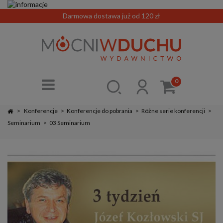
Darmowa dostawa już od 120 zł
0
>
Konferencje
>
Konferencje do pobrania
>
Różne serie konferencji
>
Seminarium
>
03 Seminarium