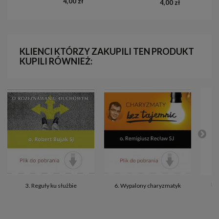
4,00 zł
4,00 zł
KLIENCI KTÓRZY ZAKUPILI TEN PRODUKT
KUPILI RÓWNIEŻ:
Mod
3. Reguły ku służbie
6. Wypalony charyzmatyk