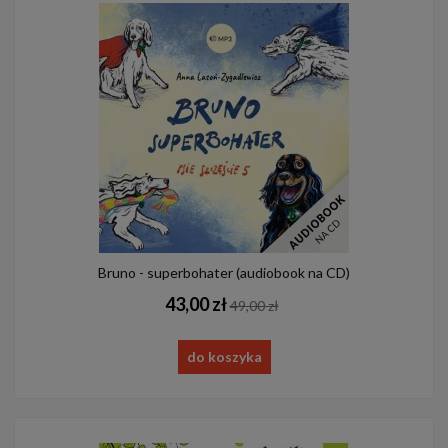
Bruno - superbohater (audiobook na CD)
43,00 zł
49,00 zł
do koszyka