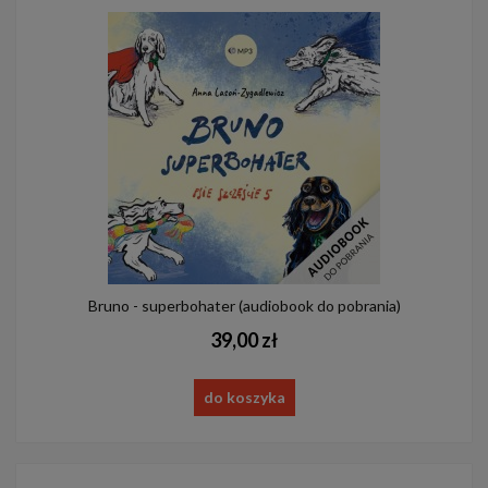
Bruno - superbohater (audiobook do pobrania)
39,00 zł
do koszyka