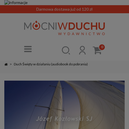
Darmowa dostawa już od 120 zł
0
>
Duch Święty w działaniu (audiobook do pobrania)