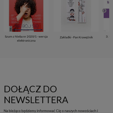
Szum z Nieba nr 2020/1 - wersja
3. Uz
Zakładki - Pan Krawężnik
elektroniczna
DOŁĄCZ DO
NEWSLETTERA
Na bieżąco będziemy informować Cię o naszych nowościach i