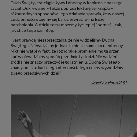
Duch Święty jest ciągle żywy i obecny w konkrecie naszego
życia! Odkrywanie – także poprzez lekturę tej książki –
różnorodnych sposobów Jego działania sprawia, że w naszej
codzienności stajemy się bardziej wrażliwi na Boże
natchnienia. A dzięki temu możemy żyć lepiej i pełniej – tak,
jak chce tego sam Bóg.
,,Jest prawdą niezaprzeczalną, że nie widzieliśmy Ducha
Święte­go. Niewidzialny jednak to nie to samo, co nie­obec­ny.
Nikt nie wątpi w fakt, że różnorakie promienie mogą prze­ni­
kać w nie­wi­dzial­ny sposób przedmioty i ludzi. Nie widzieć
źródła nie zna­czy przeczyć jego istnieniu. Ducha Świętego
zna­my po skutkach Jego obecności. Jego cechy wywodzimy
z Jego przedziwnych dzieł."
Józef Kozłowski SJ