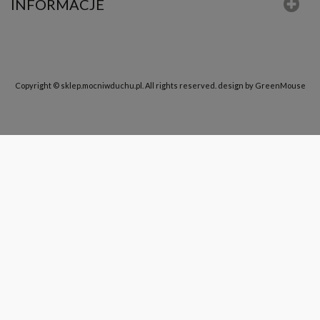
INFORMACJE
Copyright © sklep.mocniwduchu.pl. All rights reserved.
design by GreenMouse