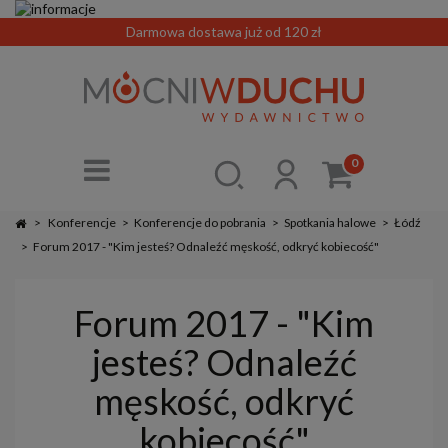
Darmowa dostawa już od 120 zł
0
>
Konferencje
>
Konferencje do pobrania
>
Spotkania halowe
>
Łódź
>
Forum 2017 - "Kim jesteś? Odnaleźć męskość, odkryć kobiecość"
Forum 2017 - "Kim
jesteś? Odnaleźć
męskość, odkryć
kobiecość"