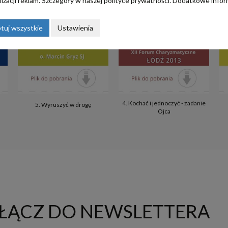
izacji reklam. Szczegóły w naszej
polityce prywatności
. Dodatkowe infor
tuj wszystkie
Ustawienia
4. Kochać i jednoczyć - zadanie
5. Wyruszyć w drogę
Ojca
ŁĄCZ DO NEWSLETTERA