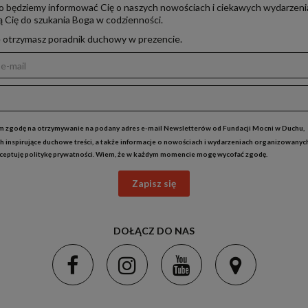
o będziemy informować Cię o naszych nowościach i ciekawych wydarzeni
ją Cię do szukania Boga w codzienności.
e otrzymasz poradnik duchowy w prezencie.
 zgodę na otrzymywanie na podany adres e-mail Newsletterów od Fundacji Mocni w Duchu,
h inspirujące duchowe treści, a także informacje o nowościach i wydarzeniach organizowanyc
kceptuję
politykę prywatności
. Wiem, że w każdym momencie mogę wycofać zgodę.
Zapisz się
DOŁĄCZ DO NAS