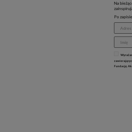
Na bieżąc
zainspiru
Po zapisi
Wyrażam
zawierającyc
Fundację. A