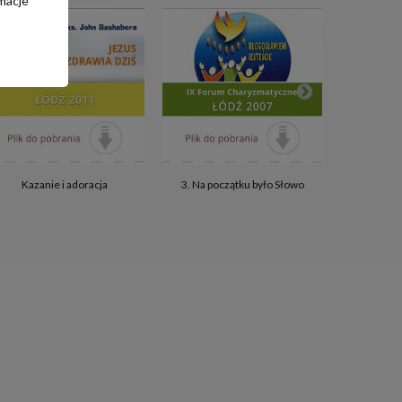
macje
4. Trudne m
Kazanie i adoracja
3. Na początku było Słowo
małżeńsk
w