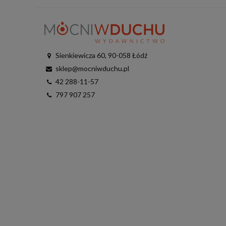
Sienkiewicza 60, 90-058 Łódź
sklep@mocniwduchu.pl
42 288-11-57
797 907 257