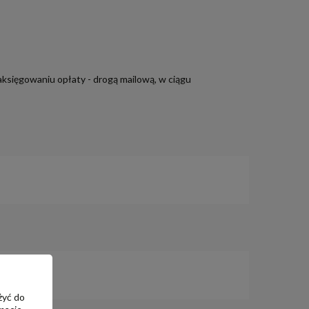
aksięgowaniu opłaty - drogą mailową, w ciągu
żyć do