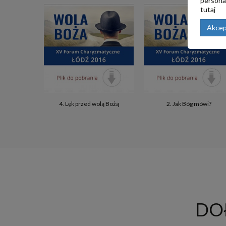
personal
tutaj
Akcep
4. Lęk przed wolą Bożą
2. Jak Bóg mówi?
DO