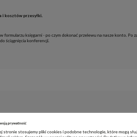
a i kosztów przesyłki.
 formularzu księgarni - po czym dokonać przelewu na nasze konto. Po z
o ściągnięcia konferencji.
KT KUPILI RÓWNIEŻ:
woją prywatność
j stronie stosujemy pliki cookies i podobne technologie, które mogą słu