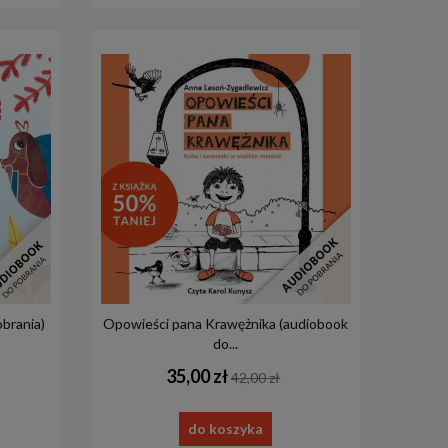
obrania)
Opowieści pana Krawężnika (audiobook
do...
35,00 zł
42,00 zł
do koszyka