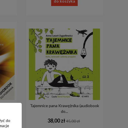
do koszyka
rania)
Tajemnice pana Krawężnika (audiobook
do...
38,00 zł
żyć do
45,00 zł
macje