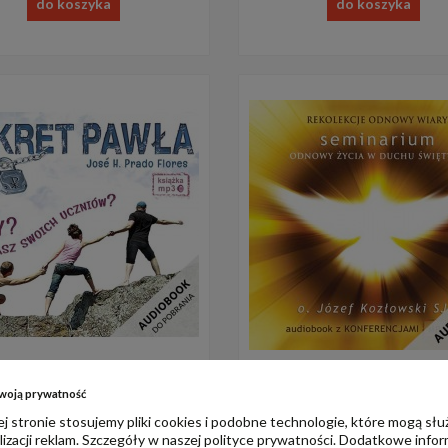
do koszyka
do koszyka
 Pawła (audiobook do pobrania)
Seminarium (audiobook do pob
woją prywatność
15,00 zł
15,00 zł
j stronie stosujemy pliki cookies i podobne technologie, które mogą słu
izacji reklam. Szczegóły w naszej
polityce prywatności
. Dodatkowe infor