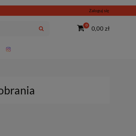
Zaloguj się
0
0,00 zł
obrania