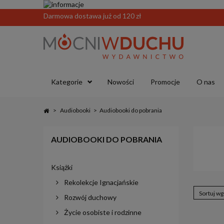
Darmowa dostawa już od 120 zł
Kategorie
Nowości
Promocje
O nas
>
Audiobooki
>
Audiobooki do pobrania
AUDIOBOOKI DO POBRANIA
Książki
Rekolekcje Ignacjańskie
Sortuj wg
Rozwój duchowy
Życie osobiste i rodzinne