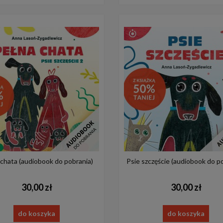
chata (audiobook do pobrania)
Psie szczęście (audiobook do p
30,00 zł
30,00 zł
do koszyka
do koszyka