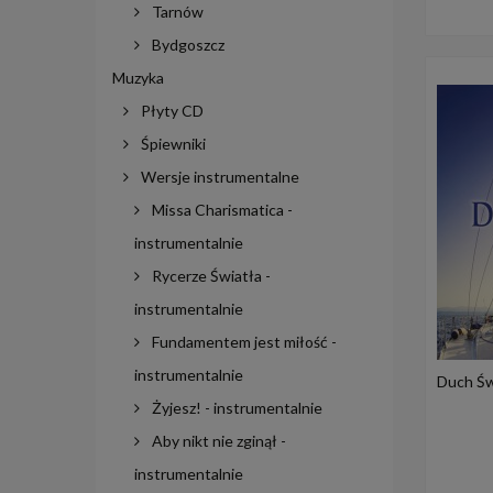
Tarnów
Bydgoszcz
Muzyka
Płyty CD
Śpiewniki
Wersje instrumentalne
Missa Charismatica -
instrumentalnie
Rycerze Światła -
instrumentalnie
Fundamentem jest miłość -
instrumentalnie
Duch Świ
Żyjesz! - instrumentalnie
Aby nikt nie zginął -
instrumentalnie