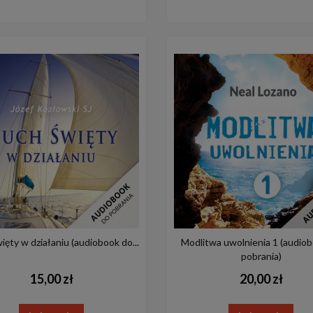
ęty w działaniu (audiobook do...
Modlitwa uwolnienia 1 (audio
pobrania)
15,00 zł
20,00 zł