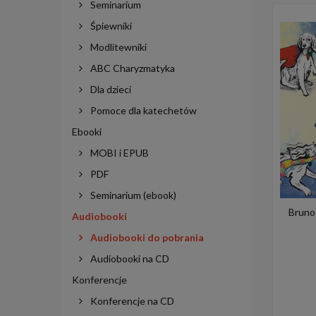
Seminarium
Śpiewniki
Modlitewniki
ABC Charyzmatyka
Dla dzieci
Pomoce dla katechetów
Ebooki
MOBI i EPUB
PDF
Seminarium (ebook)
Bruno
Audiobooki
Audiobooki do pobrania
Audiobooki na CD
Konferencje
Konferencje na CD