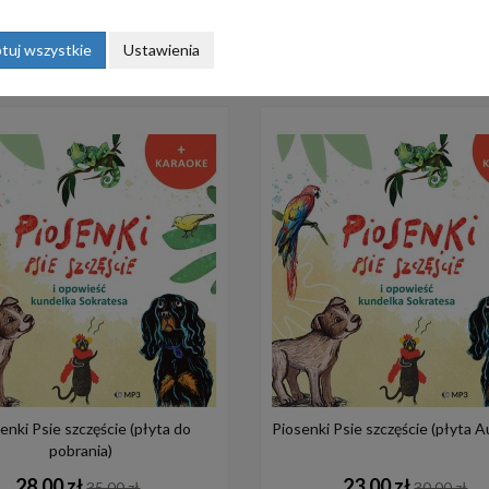
do koszyka
do koszyka
tuj wszystkie
Ustawienia
enki Psie szczęście (płyta do
Piosenki Psie szczęście (płyta 
pobrania)
28,00 zł
23,00 zł
35,00 zł
30,00 zł