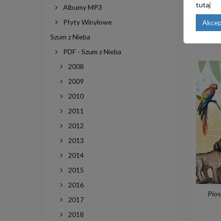
tutaj
Albumy MP3
Płyty Winylowe
Akcep
Szum z Nieba
PDF - Szum z Nieba
2008
2009
2010
2011
2012
2013
2014
2015
2016
Pios
2017
2018