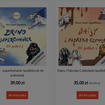
 - superbohater (audiobook do
Daisy i Fabryka Czekolady (audiob
pobrania)
39,00 zł
35,00 zł
45,00 zł
do koszyka
do koszyka