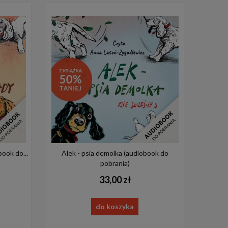
ook do...
Alek - psia demolka (audiobook do
pobrania)
33,00 zł
do koszyka