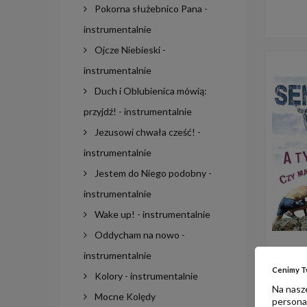
Pokorna służebnico Pana -
instrumentalnie
Ojcze Niebieski -
instrumentalnie
Duch i Oblubienica mówią:
przyjdź! - instrumentalnie
Jezusowi chwała cześć! -
instrumentalnie
Jestem do Niego podobny -
instrumentalnie
Wake up! - instrumentalnie
Oddycham na nowo -
Sekret
instrumentalnie
Cenimy T
Kolory - instrumentalnie
Na nasze
Mocne Kolędy
personal