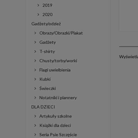
2019
2020
Gadżety/odzież
Obrazy/Obrazki/Plakat
Gadżety
T-shirty
Wyświetla
Chusty/torby/worki
Flagi uwielbienia
Kubki
Świeczki
Notatniki i plannery
DLA DZIECI
Artykuły szkolne
Książki dla dzieci
Seria Psie Szczęście