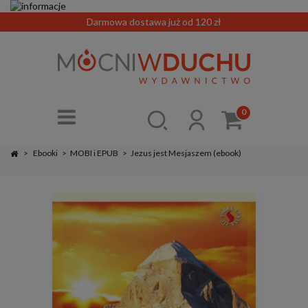
Darmowa dostawa już od 120 zł
0
>
Ebooki
>
MOBI i EPUB
>
Jezus jest Mesjaszem (ebook)