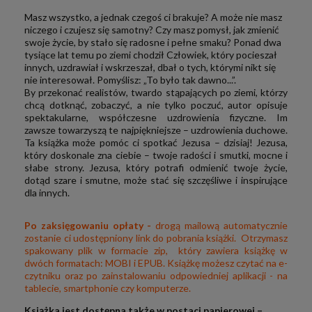
Masz wszystko, a jednak czegoś ci brakuje? A może nie masz
niczego i czujesz się samotny? Czy masz pomysł, jak zmienić
swoje życie, by stało się radosne i pełne smaku? Ponad dwa
tysiące lat temu po ziemi chodził Człowiek, który pocieszał
innych, uzdrawiał i wskrzeszał, dbał o tych, którymi nikt się
nie interesował. Pomyślisz: „To było tak dawno...”.
By przekonać realistów, twardo stąpających po ziemi, którzy
chcą dotknąć, zobaczyć, a nie tylko poczuć, autor opisuje
spektakularne, współczesne uzdrowienia fizyczne. Im
zawsze towarzyszą te najpiękniejsze – uzdrowienia duchowe.
Ta książka może pomóc ci spotkać Jezusa – dzisiaj! Jezusa,
który doskonale zna ciebie – twoje radości i smutki, mocne i
słabe strony. Jezusa, który potrafi odmienić twoje życie,
dotąd szare i smutne, może stać się szczęśliwe i inspirujące
dla innych.
Po zaksięgowaniu opłaty -
drogą mailową automatycznie
zostanie ci udostępniony link do pobrania książki. Otrzymasz
spakowany plik w formacie zip, który zawiera książkę w
dwóch formatach: MOBI i EPUB. Książkę możesz czytać na e-
czytniku oraz po zainstalowaniu odpowiedniej aplikacji - na
tablecie, smartphonie czy komputerze.
Książka jest dostępna także w postaci papierowej –