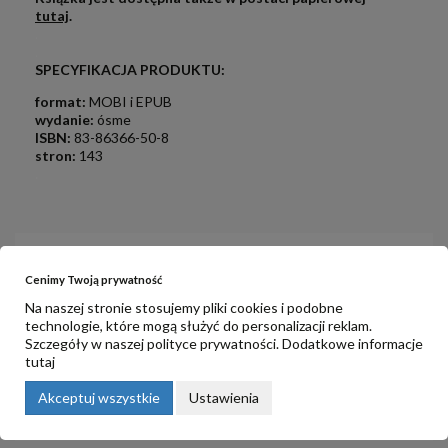
tutaj
.
.
.
SPECYFIKACJA PRODUKTU:
format:
MOBI i EPUB
w
ydanie:
ósme
ISBN:
83-86366-50-8
stron:
143
.
OPINIE
Cenimy Twoją prywatność
Na naszej stronie stosujemy pliki cookies i podobne
technologie, które mogą służyć do personalizacji reklam.
Na razie nie dodano żadnej recenzji.
Szczegóły w naszej
polityce prywatności
. Dodatkowe informacje
tutaj
Akceptuj wszystkie
Ustawienia
PRODUKTY POWIĄZANE