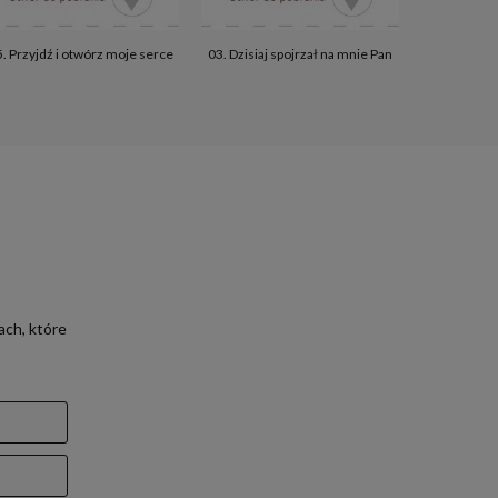
. Przyjdź i otwórz moje serce
03. Dzisiaj spojrzał na mnie Pan
01. Ś
ach, które