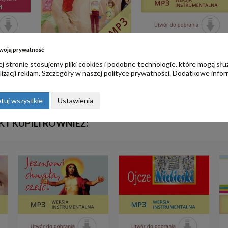
rodzina do
Rycerze Światła - mp3 do
woją prywatność
07. Lekarzu dusz
pobrania
j stronie stosujemy pliki cookies i podobne technologie, które mogą słu
25,00 zł
5,00 zł
izacji reklam. Szczegóły w naszej
polityce prywatności
. Dodatkowe infor
tuj wszystkie
Ustawienia
KT KUPILI RÓWNIEŻ: