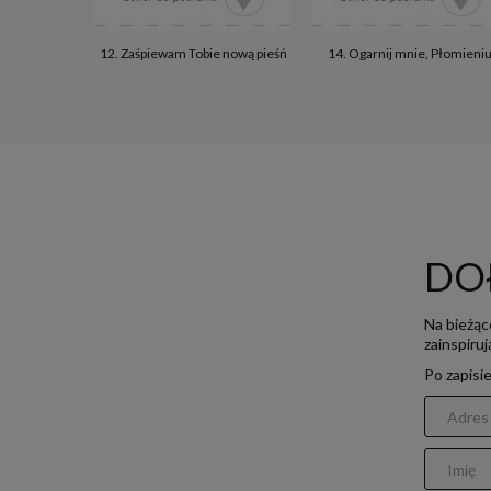
12. Zaśpiewam Tobie nową pieśń
14. Ogarnij mnie, Płomieni
DO
Na bieżąc
zainspiru
Po zapisi