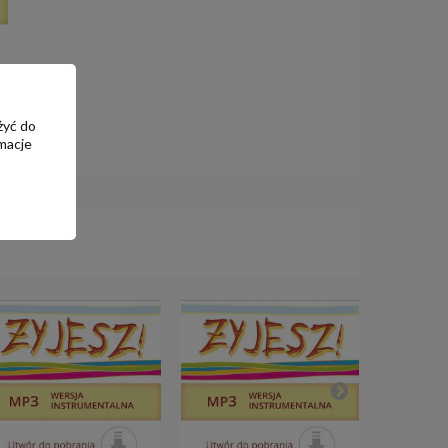
żyć do
macje