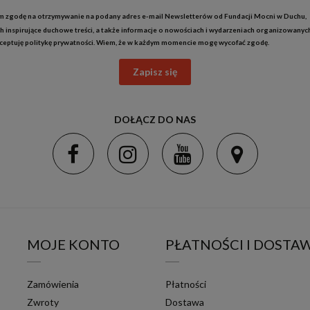
 zgodę na otrzymywanie na podany adres e-mail Newsletterów od Fundacji Mocni w Duchu,
h inspirujące duchowe treści, a także informacje o nowościach i wydarzeniach organizowanyc
kceptuję
politykę prywatności
. Wiem, że w każdym momencie mogę wycofać zgodę.
Zapisz się
DOŁĄCZ DO NAS
MOJE KONTO
PŁATNOŚCI I DOSTA
Zamówienia
Płatności
Zwroty
Dostawa