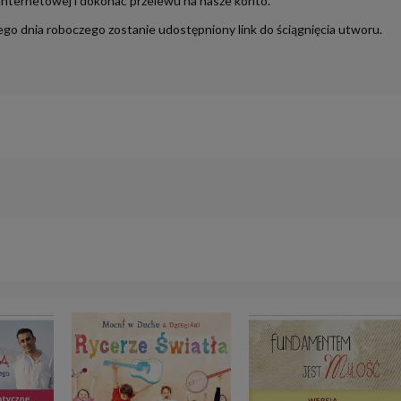
 internetowej i dokonać przelewu na nasze konto.
ego dnia roboczego zostanie udostępniony link do ściągnięcia utworu.