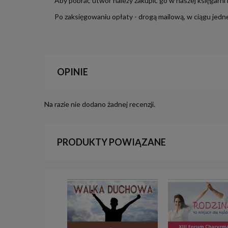
Aby pobrać utwór należy zakupić go w naszej księgarni
Po zaksięgowaniu opłaty - drogą mailową, w ciągu jedn
OPINIE
Na razie nie dodano żadnej recenzji.
PRODUKTY POWIĄZANE