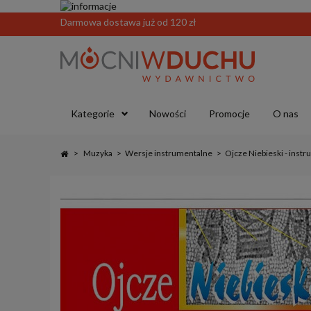
Darmowa dostawa już od 120 zł
Kategorie
Nowości
Promocje
O nas
>
Muzyka
>
Wersje instrumentalne
>
Ojcze Niebieski - inst