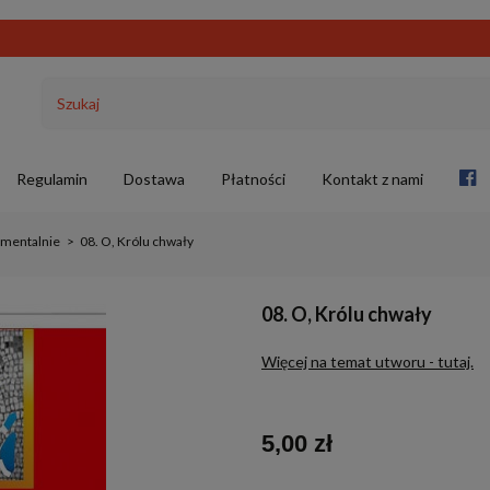
Regulamin
Dostawa
Płatności
Kontakt z nami
rumentalnie
>
08. O, Królu chwały
08. O, Królu chwały
Więcej na temat utworu - tutaj.
5,00 zł