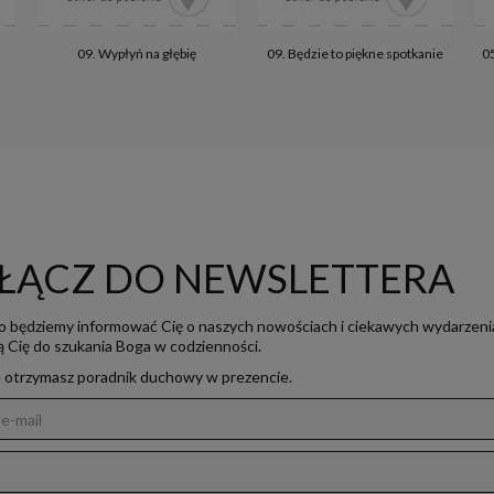
u
09. Wypłyń na głębię
09. Będzie to piękne spotkanie
05
ŁĄCZ DO NEWSLETTERA
o będziemy informować Cię o naszych nowościach i ciekawych wydarzeni
ją Cię do szukania Boga w codzienności.
e otrzymasz poradnik duchowy w prezencie.