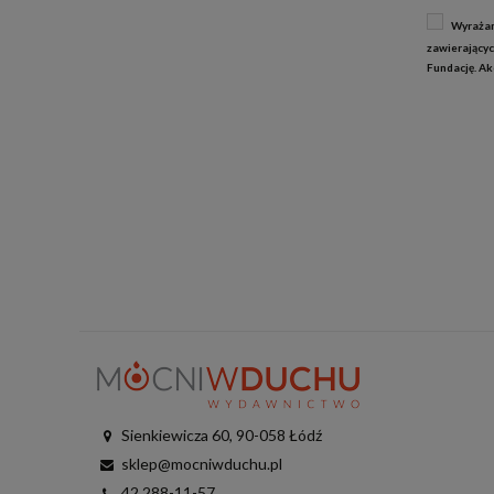
Wyrażam
zawierającyc
Fundację. A
Sienkiewicza 60, 90-058 Łódź
sklep@mocniwduchu.pl
42 288-11-57