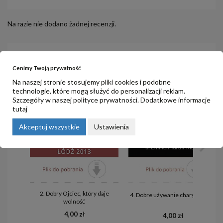
Na razie nie dodano żadnej recenzji.
PRODUKTY POWIĄZANE
Cenimy Twoją prywatność
Na naszej stronie stosujemy pliki cookies i podobne
technologie, które mogą służyć do personalizacji reklam.
Szczegóły w naszej
polityce prywatności
. Dodatkowe informacje
tutaj
Akceptuj wszystkie
Ustawienia
2. Dobry Ojciec, który daje
4. Dobre używanie charyzmatów
wolność
4,00 zł
4,00 zł