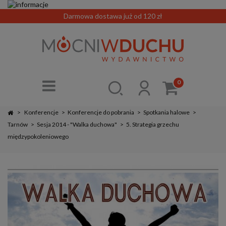
Darmowa dostawa już od 120 zł
0
>
Konferencje
>
Konferencje do pobrania
>
Spotkania halowe
>
Tarnów
>
Sesja 2014 - "Walka duchowa"
>
5. Strategia grzechu
międzypokoleniowego