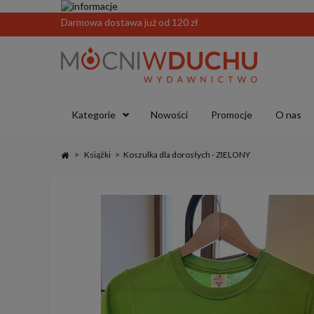
Darmowa dostawa już od 120 zł
Kategorie
Nowości
Promocje
O nas
>
Książki
>
Koszulka dla dorosłych - ZIELONY