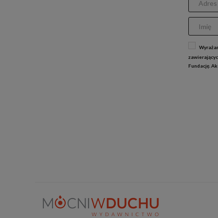
Wyrażam
zawierającyc
Fundację. A