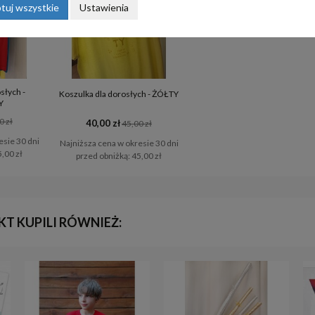
tuj wszystkie
Ustawienia
słych -
Koszulka dla dorosłych - ŻÓŁTY
Y
0 zł
40,00 zł
45,00 zł
esie 30 dni
Najniższa cena w okresie 30 dni
,00 zł
przed obniżką:
45,00 zł
KT KUPILI RÓWNIEŻ: