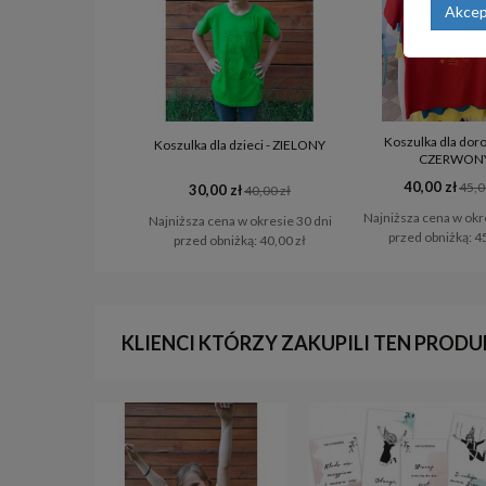
Akcep
Koszulka dla doro
Koszulka dla dzieci - ZIELONY
CZERWON
40,00 zł
45,0
30,00 zł
40,00 zł
Najniższa cena w okr
Najniższa cena w okresie 30 dni
przed obniżką:
45
przed obniżką:
40,00 zł
KLIENCI KTÓRZY ZAKUPILI TEN PRODU