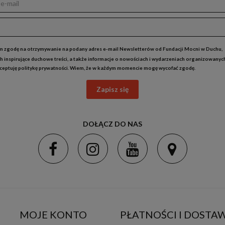
 zgodę na otrzymywanie na podany adres e-mail Newsletterów od Fundacji Mocni w Duchu,
h inspirujące duchowe treści, a także informacje o nowościach i wydarzeniach organizowanyc
kceptuję
politykę prywatności
. Wiem, że w każdym momencie mogę wycofać zgodę.
Zapisz się
DOŁĄCZ DO NAS
MOJE KONTO
PŁATNOŚCI I DOSTA