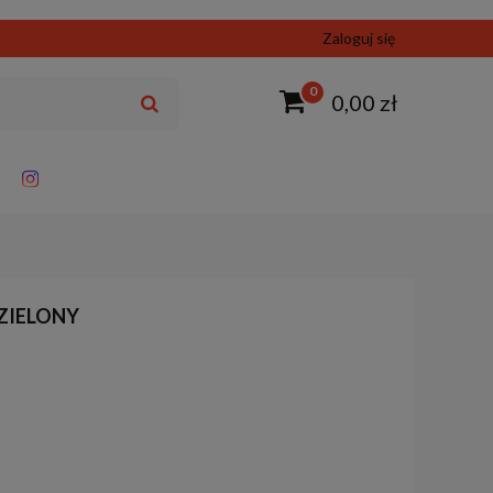
Zaloguj się
0
0,00 zł
- ZIELONY