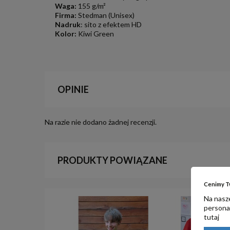
Waga:
155 g/m²
Firma:
Stedman (Unisex)
Nadruk
: sito z efektem HD
Kolor:
Kiwi Green
OPINIE
Na razie nie dodano żadnej recenzji.
PRODUKTY POWIĄZANE
Cenimy T
Na nasze
personal
tutaj