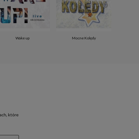
Wake up
Mocne Kolędy
Zeszy
ach, które