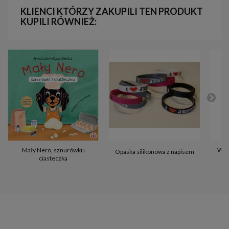
KLIENCI KTÓRZY ZAKUPILI TEN PRODUKT
KUPILI RÓWNIEŻ:
Mały Nero, sznurówki i
Wpr
Opaska silikonowa z napisem
ciasteczka