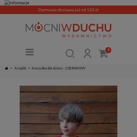
Darmowa dostawa już od 120 zł
0
>
Książki
>
Koszulka dla dzieci - CZERWONY