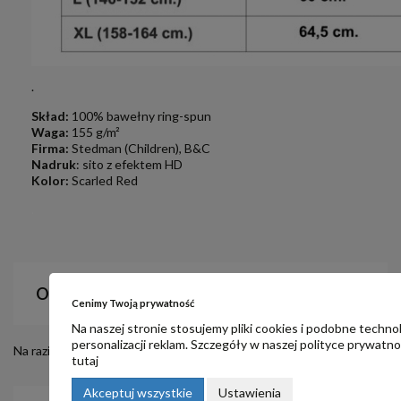
.
Skład:
100% bawełny ring-spun
Waga:
155 g/m²
Firma:
Stedman (Children), B&C
Nadruk
: sito z efektem HD
Kolor:
Scarled Red
.
OPINIE
Cenimy Twoją prywatność
Na naszej stronie stosujemy pliki cookies i podobne techno
personalizacji reklam. Szczegóły w naszej
polityce prywatno
Na razie nie dodano żadnej recenzji.
tutaj
Akceptuj wszystkie
Ustawienia