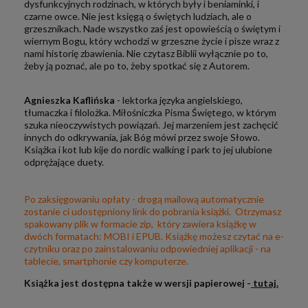
dysfunkcyjnych rodzinach, w których były i beniaminki, i
czarne owce. Nie jest księgą o świętych ludziach, ale o
grzesznikach. Nade wszystko zaś jest opowieścią o świętym i
wiernym Bogu, który wchodzi w grzeszne życie i pisze wraz z
nami historię zbawienia. Nie czytasz Biblii wyłącznie po to,
żeby ją poznać, ale po to, żeby spotkać się z Autorem.
.
Agnieszka Kaflińska
- lektorka języka angielskiego,
tłumaczka i filolożka. Miłośniczka Pisma Świętego, w którym
szuka nieoczywistych powiązań. Jej marzeniem jest zachęcić
innych do odkrywania, jak Bóg mówi przez swoje Słowo.
Książka i kot lub kije do nordic walking i park to jej ulubione
odprężające duety.
.
.
Po zaksięgowaniu opłaty - drogą mailową automatycznie
zostanie ci udostępniony link do pobrania książki. Otrzymasz
spakowany plik w formacie zip, który zawiera książkę w
dwóch formatach: MOBI i EPUB. Książkę możesz czytać na e-
czytniku oraz po zainstalowaniu odpowiedniej aplikacji - na
tablecie, smartphonie czy komputerze.
Książka jest dostępna także w wersji papierowej -
tutaj.
.