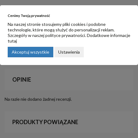
.
SPECYFIKACJA PRODUKTU:
Cenimy Twoją prywatność
format:
MOBI i EPUB
Na naszej stronie stosujemy pliki cookies i podobne
rozmiar:
2,35 MB
technologie, które mogą służyć do personalizacji reklam.
wydanie:
pierwsze, 2021
Szczegóły w naszej
polityce prywatności
. Dodatkowe informacje
ISBN:
978-83-65469-62-5
tutaj
ilość stron:
237
Akceptuj wszystkie
Ustawienia
OPINIE
Na razie nie dodano żadnej recenzji.
PRODUKTY POWIĄZANE