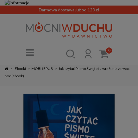
Darmowa dostawa już od 120 zł
0
>
Ebooki
>
MOBI i EPUB
>
Jak czytać Pismo Święte i z wrażenia zarwać
noc (ebook)