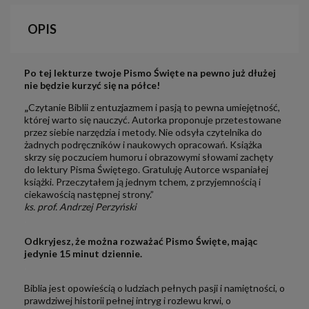
OPIS
Po tej lekturze twoje Pismo Święte na pewno już dłużej
nie będzie kurzyć się na półce!
„
Czytanie Biblii z entuzjazmem i pasją to pewna umiejętność,
której warto się nauczyć. Autorka proponuje przetestowane
przez siebie narzędzia i metody. Nie odsyła czytelnika do
żadnych podręczników i naukowych opracowań. Książka
skrzy się poczuciem humoru i obrazowymi słowami zachęty
do lektury Pisma Świętego. Gratuluję Autorce wspaniałej
książki. Przeczytałem ją jednym tchem, z przyjemnością i
ciekawością następnej strony.”
ks. prof. Andrzej Perzyński
.
Odkryjesz, że można rozważać Pismo Święte, mając
jedynie 15 minut dziennie.
.
Biblia jest opowieścią o ludziach pełnych pasji i namiętności, o
prawdziwej historii pełnej intryg i rozlewu krwi, o