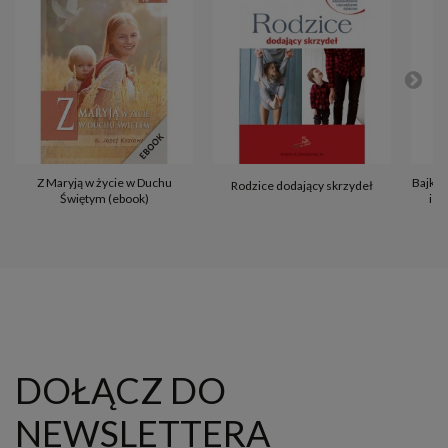
Z Maryją w życie w Duchu
Bajki d
Rodzice dodający skrzydeł
Świętym (ebook)
i i
DOŁĄCZ DO
NEWSLETTERA