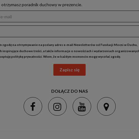
e otrzymasz poradnik duchowy w prezencie.
 zgodę na otrzymywanie na podany adres e-mail Newsletterów od Fundacji Mocni w Duchu,
h inspirujące duchowe treści, a także informacje o nowościach i wydarzeniach organizowanyc
kceptuję
politykę prywatności
. Wiem, że w każdym momencie mogę wycofać zgodę.
Zapisz się
DOŁĄCZ DO NAS