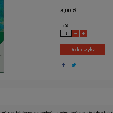
8,00 zł
Ilość
Do koszyka
 związały cię bolesne wspomnienia. Jej odmawianie pomoże ci doświadczyć