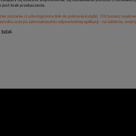
b jest brak przebaczenia.
ie zostanie ci udostępniony link do pobrania książki. Otrzymasz spakowa
tniku oraz po zainstalowaniu odpowiedniej aplikacji - na tablecie, smar
–
tutaj
.