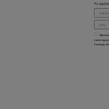
Po zapisi
Wyrażam
zawierającyc
Fundację. A