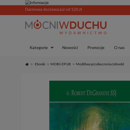
Darmowa dostawa już od 120 zł
Kategorie
Nowości
Promocje
O nas
>
Ebooki
>
MOBI i EPUB
>
Modlitwa przebaczenia (ebook)