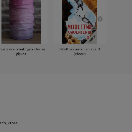
husta wielofunkcyjna - Jesteś
Modlitwa uwolnienia cz. 3
Ja i Bóg 
piękna
(ebook)
ach, które