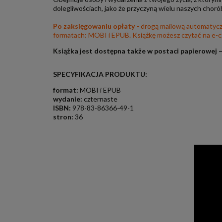
dolegliwościach, jako że przyczyną wielu naszych choró
.
Po zaksięgowaniu opłaty -
drogą mailową automatyczn
formatach: MOBI i EPUB. Książkę możesz czytać na e-czy
Książka jest dostępna także w postaci papierowej 
SPECYFIKACJA PRODUKTU:
format:
MOBI i EPUB
w
ydanie:
czternaste
ISBN:
978-83-86366-49-1
stron:
36