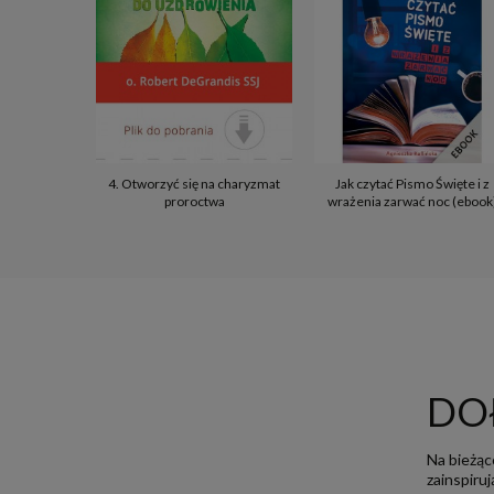
4. Otworzyć się na charyzmat
Jak czytać Pismo Święte i z
proroctwa
wrażenia zarwać noc (ebook
DO
Na bieżąc
zainspiru