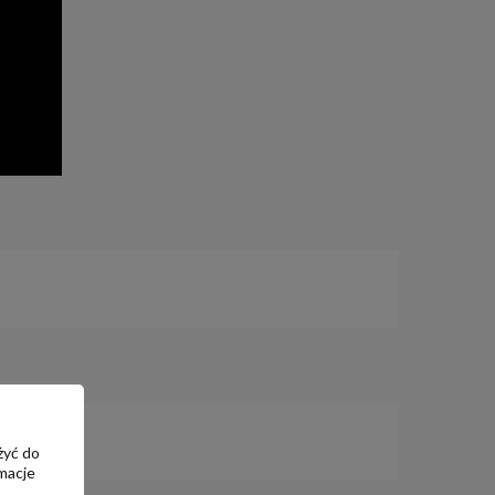
żyć do
macje