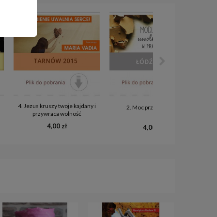
4. Jezus kruszy twoje kajdany i
2. Moc przebaczenia
przywraca wolność
4,00 zł
4,00 zł