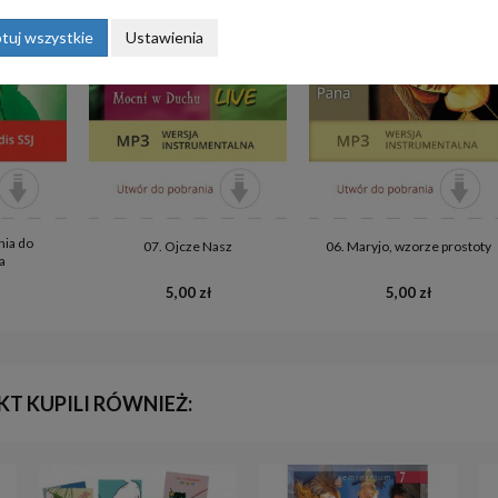
tuj wszystkie
Ustawienia
nia do
07. Ojcze Nasz
06. Maryjo, wzorze prostoty
a
5,00 zł
5,00 zł
KT KUPILI RÓWNIEŻ: