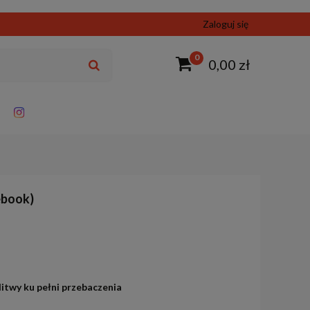
Zaloguj się
0
0,00 zł
ebook)
litwy ku pełni przebaczenia