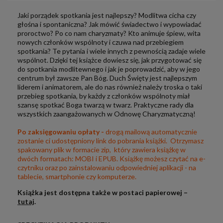
Jaki porządek spotkania jest najlepszy? Modlitwa cicha czy
głośna i spontaniczna? Jak mówić świadectwo i wypowiadać
proroctwo? Po co nam charyzmaty? Kto animuje śpiew, wita
nowych członków wspólnoty i czuwa nad przebiegiem
spotkania? Te pytania i wiele innych z pewnością zadaje wiele
wspólnot. Dzięki tej książce dowiesz się, jak przygotować się
do spotkania modlitewnego i jak je popro­wadzić, aby w jego
centrum był zawsze Pan Bóg. Duch Święty jest najlepszym
liderem i animatorem, ale do nas również należy troska o taki
przebieg spotkania, by każdy z członków wspólnoty miał
szansę spotkać Boga twarzą w twarz. Praktyczne rady dla
wszystkich zaangażowanych w Odnowę Charyzmatyczną!
.
Po zaksięgowaniu opłaty -
drogą mailową automatycznie
zostanie ci udostępniony link do pobrania książki. Otrzymasz
spakowany plik w formacie zip, który zawiera książkę w
dwóch formatach: MOBI i EPUB. Książkę możesz czytać na e-
czytniku oraz po zainstalowaniu odpowiedniej aplikacji - na
tablecie, smartphonie czy komputerze.
Książka jest dostępna także w postaci papierowej –
tutaj
.