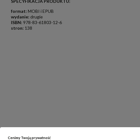
SPECYFIKACJA PRODUKTU:
format:
MOBI i EPUB
w
ydanie:
drugie
ISBN:
978-83-61803-12-6
stron:
138
Cenimy Twoją prywatność