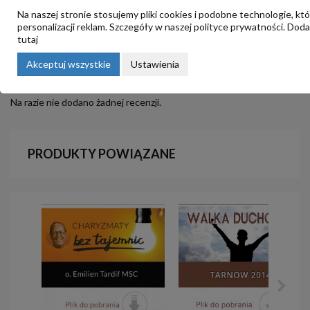
Na naszej stronie stosujemy pliki cookies i podobne technologie, kt
personalizacji reklam. Szczegóły w naszej
polityce prywatności
. Dod
tutaj
OPINIE
Akceptuj wszystkie
Ustawienia
Na razie nie dodano żadnej recenzji.
PRODUKTY POWIĄZANE