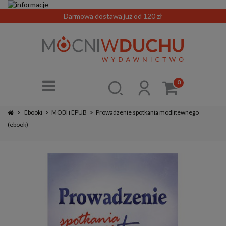
Darmowa dostawa już od 120 zł
0
>
Ebooki
>
MOBI i EPUB
>
Prowadzenie spotkania modlitewnego
(ebook)