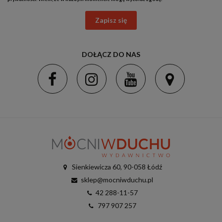
Zapisz się
DOŁĄCZ DO NAS
Sienkiewicza 60, 90-058 Łódź
sklep@mocniwduchu.pl
42 288-11-57
797 907 257