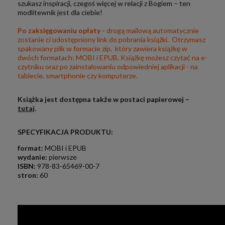
szukasz inspiracji, czegoś więcej w relacji z Bogiem – ten
modlitewnik jest dla ciebie!
.
Po zaksięgowaniu opłaty -
drogą mailową automatycznie
zostanie ci udostępniony link do pobrania książki. Otrzymasz
spakowany plik w formacie zip, który zawiera książkę w
dwóch formatach: MOBI i EPUB. Książkę możesz czytać na e-
czytniku oraz po zainstalowaniu odpowiedniej aplikacji - na
tablecie, smartphonie czy komputerze.
Książka jest dostępna także w postaci papierowej –
tutaj
.
SPECYFIKACJA PRODUKTU:
format:
MOBI i EPUB
w
ydanie:
pierwsze
ISBN:
978-83-65469-00-7
stron:
60
.