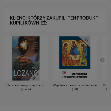
KLIENCI KTÓRZY ZAKUPILI TEN PRODUKT
KUPILI RÓWNIEŻ:
Przeciwstawiajcie się diabłu
Wspólnota i rozeznanie duchowe
Droga
(ebook)
(pdf)
chor