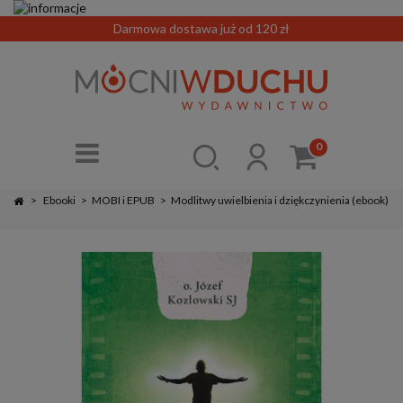
Darmowa dostawa już od 120 zł
0
>
Ebooki
>
MOBI i EPUB
>
Modlitwy uwielbienia i dziękczynienia (ebook)