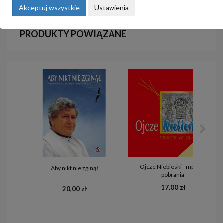
Akceptuj wszystkie
Ustawienia
PRODUKTY POWIĄZANE
Ojcze Niebieski - mp3 do
Aby nikt nie zginął
pobrania
17,00 zł
20,00 zł