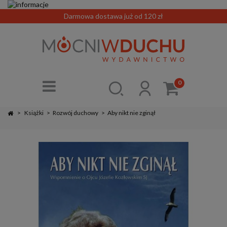
Darmowa dostawa już od 120 zł
0
>
Książki
>
Rozwój duchowy
>
Aby nikt nie zginął