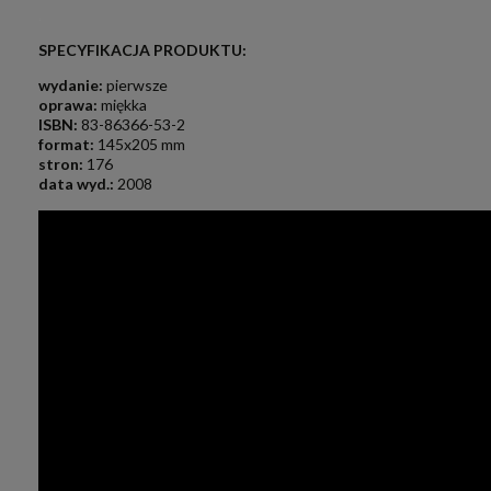
.
SPECYFIKACJA PRODUKTU:
w
ydanie:
pierwsze
oprawa:
miękka
ISBN:
83-86366-53-2
format:
145x205 mm
stron:
176
data wyd.:
2008