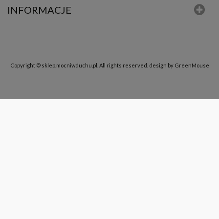
INFORMACJE
Copyright © sklep.mocniwduchu.pl. All rights reserved.
design by GreenMouse