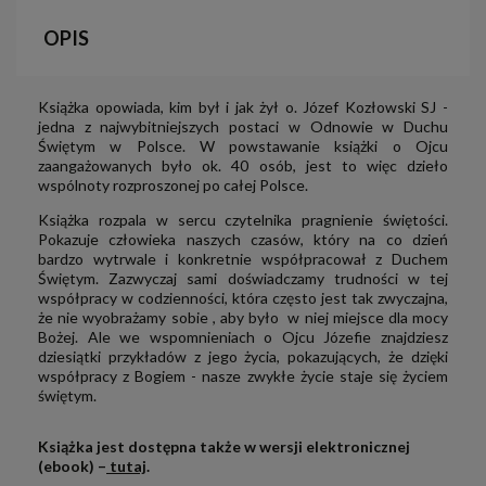
OPIS
Książka opowiada, kim był i jak żył o. Józef Kozłowski SJ -
jedna z najwybitniejszych postaci w Odnowie w Duchu
Świętym w Polsce. W powstawanie książki o Ojcu
zaangażowanych było ok. 40 osób, jest to więc dzieło
wspólnoty rozproszonej po całej Polsce.
Książka rozpala w sercu czytelnika pragnienie świętości.
Pokazuje człowieka naszych czasów, który na co dzień
bardzo wytrwale i konkretnie współpracował z Duchem
Świętym. Zazwyczaj sami doświadczamy trudności w tej
współpracy w codzienności, która często jest tak zwyczajna,
że nie wyobrażamy sobie , aby było w niej miejsce dla mocy
Bożej. Ale we wspomnieniach o Ojcu Józefie znajdziesz
dziesiątki przykładów z jego życia, pokazujących, że dzięki
współpracy z Bogiem - nasze zwykłe życie staje się życiem
świętym.
Książka jest dostępna także w wersji elektronicznej
(ebook) –
tutaj
.