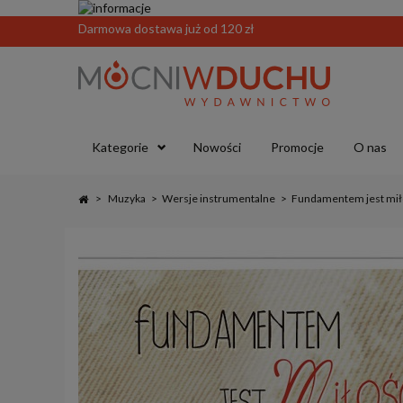
Darmowa dostawa już od 120 zł
Kategorie
Nowości
Promocje
O nas
>
Muzyka
>
Wersje instrumentalne
>
Fundamentem jest miło