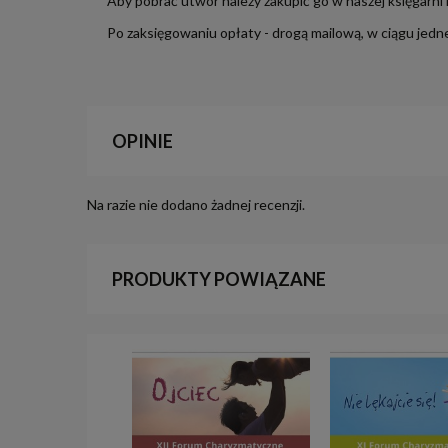
Aby pobrać utwór należy zakupić go w naszej księgarni
Po zaksięgowaniu opłaty - drogą mailową, w ciągu jedn
OPINIE
Na razie nie dodano żadnej recenzji.
PRODUKTY POWIĄZANE