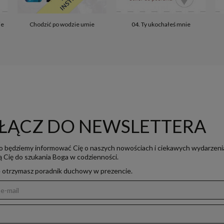
ie
Chodzić po wodzie umie
04. Ty ukochałeś mnie
ŁĄCZ DO NEWSLETTERA
o będziemy informować Cię o naszych nowościach i ciekawych wydarzeni
ją Cię do szukania Boga w codzienności.
e otrzymasz poradnik duchowy w prezencie.