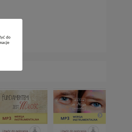
żyć do
macje