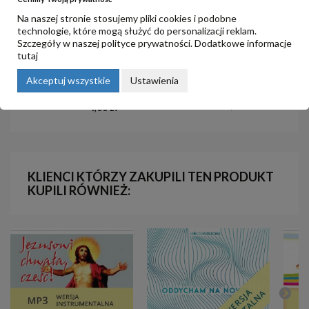
Na naszej stronie stosujemy pliki cookies i podobne
technologie, które mogą służyć do personalizacji reklam.
Szczegóły w naszej
polityce prywatności
. Dodatkowe informacje
tutaj
5. Razem dźwigać wzajemne
4. Doświadczenie wolności
Akceptuj wszystkie
Ustawienia
brzemiona
3,00 zł
4,00 zł
KLIENCI KTÓRZY ZAKUPILI TEN PRODUKT
KUPILI RÓWNIEŻ: