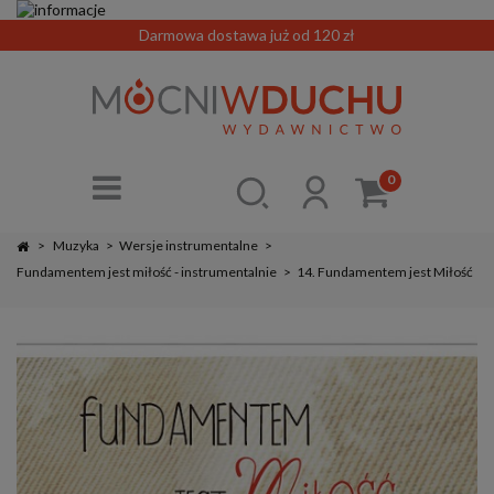
Darmowa dostawa już od 120 zł
0
>
Muzyka
>
Wersje instrumentalne
>
Fundamentem jest miłość - instrumentalnie
>
14. Fundamentem jest Miłość