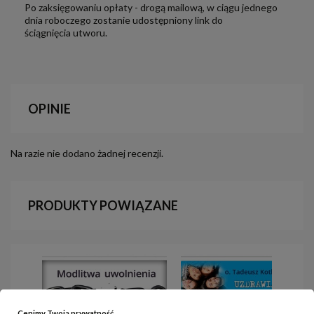
Po zaksięgowaniu opłaty - drogą mailową, w ciągu jednego
dnia roboczego zostanie udostępniony link do
ściągnięcia utworu.
OPINIE
Na razie nie dodano żadnej recenzji.
PRODUKTY POWIĄZANE
Cenimy Twoją prywatność