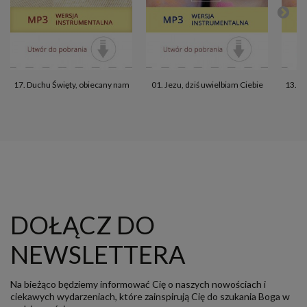
17. Duchu Święty, obiecany nam
01. Jezu, dziś uwielbiam Ciebie
13. D
DOŁĄCZ DO
NEWSLETTERA
Na bieżąco będziemy informować Cię o naszych nowościach i
ciekawych wydarzeniach, które zainspirują Cię do szukania Boga w