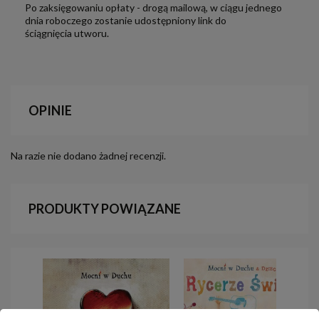
Po zaksięgowaniu opłaty - drogą mailową, w ciągu jednego
dnia roboczego zostanie udostępniony link do
ściągnięcia utworu.
OPINIE
Na razie nie dodano żadnej recenzji.
PRODUKTY POWIĄZANE