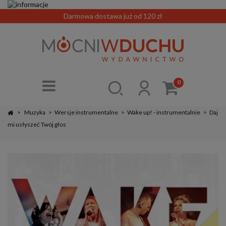
Darmowa dostawa już od 120 zł
0
>
Muzyka
>
Wersje instrumentalne
>
Wake up! - instrumentalnie
>
Daj
mi usłyszeć Twój głos