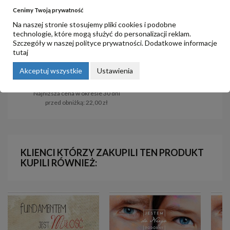
Cenimy Twoją prywatność
Na naszej stronie stosujemy pliki cookies i podobne
technologie, które mogą służyć do personalizacji reklam.
Szczegóły w naszej
polityce prywatności
. Dodatkowe informacje
tutaj
Fundamentem jest miłość - mp3
Rycerze Światła - mp3 do
do pobrania
pobrania
Akceptuj wszystkie
Ustawienia
20,00 zł
25,00 zł
22,00 zł
Najniższa cena w okresie 30 dni
przed obniżką:
22,00 zł
KLIENCI KTÓRZY ZAKUPILI TEN PRODUKT
KUPILI RÓWNIEŻ: