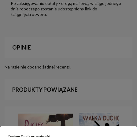
Po zaksięgowaniu opłaty - drogą mailową, w ciągu jednego
dnia roboczego zostanie udostępniony link do
ściągnięcia utworu.
OPINIE
Na razie nie dodano żadnej recenzji.
PRODUKTY POWIĄZANE
Cenimy Twoją prywatność