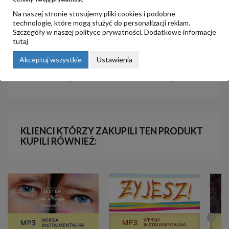
Na naszej stronie stosujemy pliki cookies i podobne
technologie, które mogą służyć do personalizacji reklam.
Szczegóły w naszej
polityce prywatności
. Dodatkowe informacje
tutaj
4. Kochać i jednoczyć - zadanie
6. Co świadczy o tym, że nie
Akceptuj wszystkie
Ustawienia
Ojca
rozeznajesz
4,00 zł
4,00 zł
KLIENCI KTÓRZY ZAKUPILI TEN PRODUKT
KUPILI RÓWNIEŻ: