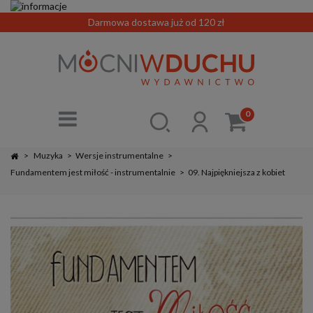
Darmowa dostawa już od 120 zł
0
>
Muzyka
>
Wersje instrumentalne
>
Fundamentem jest miłość - instrumentalnie
>
09. Najpiękniejsza z kobiet