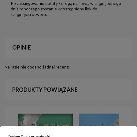
Po zaksięgowaniu opłaty - drogą mailową, w ciągu jednego
dnia roboczego zostanie udostępniony link do
ściągnięcia utworu.
OPINIE
Na razie nie dodano żadnej recenzji.
PRODUKTY POWIĄZANE
Cenimy Twoją prywatność