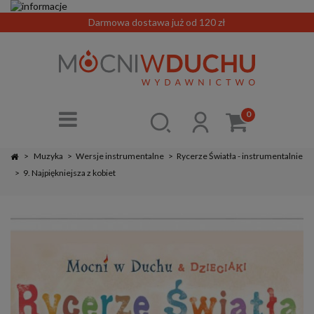
Darmowa dostawa już od 120 zł
0
>
Muzyka
>
Wersje instrumentalne
>
Rycerze Światła - instrumentalnie
>
9. Najpiękniejsza z kobiet