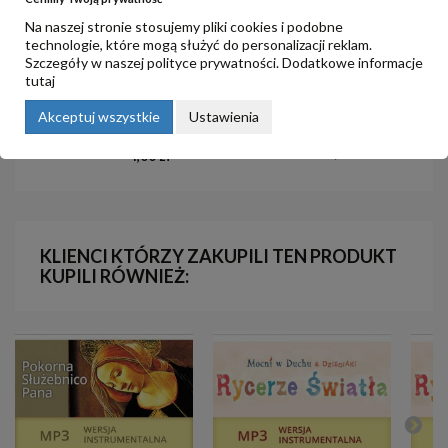
Na naszej stronie stosujemy pliki cookies i podobne
technologie, które mogą służyć do personalizacji reklam.
Szczegóły w naszej
polityce prywatności
. Dodatkowe informacje
tutaj
8. Oddanie życia Jezusowi i
5. Mocą Ducha ożywić rodzinę
Akceptuj wszystkie
Ustawienia
modlitwa o Ducha Świętego
4,00 zł
4,00 zł
KLIENCI KTÓRZY ZAKUPILI TEN PRODUKT
KUPILI RÓWNIEŻ: