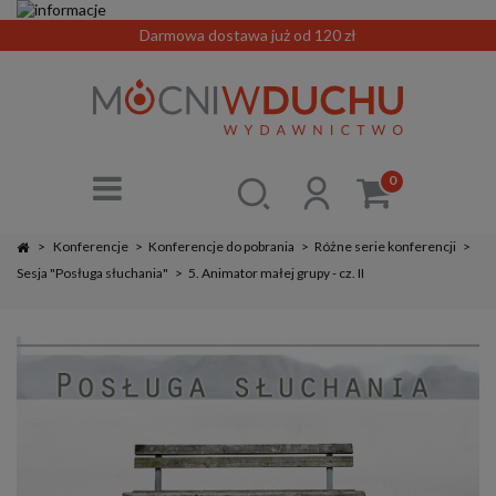
Darmowa dostawa już od 120 zł
0
>
Konferencje
>
Konferencje do pobrania
>
Różne serie konferencji
>
Sesja "Posługa słuchania"
>
5. Animator małej grupy - cz. II