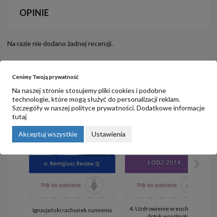
OPINIE
Na razie nie dodano żadnej recenzji.
Cenimy Twoją prywatność
PRODUKTY POWIĄZANE
Na naszej stronie stosujemy pliki cookies i podobne
technologie, które mogą służyć do personalizacji reklam.
Szczegóły w naszej
polityce prywatności
. Dodatkowe informacje
tutaj
Akceptuj wszystkie
Ustawienia
4. Uzdrowienie w eucharystii -
Ignacjański rachunek sumienia
dotyk wspólnoty