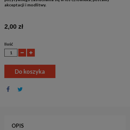
akceptacji i modlitwy.
2,00 zł
Ilość
Do koszyka
OPIS