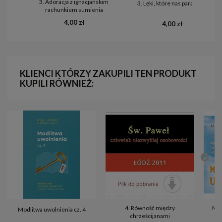
3. Adoracja z ignacjańskim
3. Lęki, które nas paraliżują
rachunkiem sumienia
4,00 zł
4,00 zł
KLIENCI KTÓRZY ZAKUPILI TEN PRODUKT
KUPILI RÓWNIEŻ:
4. Równość między
Mod
Modlitwa uwolnienia cz. 4
chrześcijanami