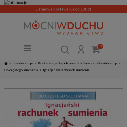
Darmowa dostawa już od 120 zł
0
>
Konferencje
>
Konferencje do pobrania
>
Różne serie konferencji
>
Do częstego słuchania
>
Ignacjański rachunek sumienia