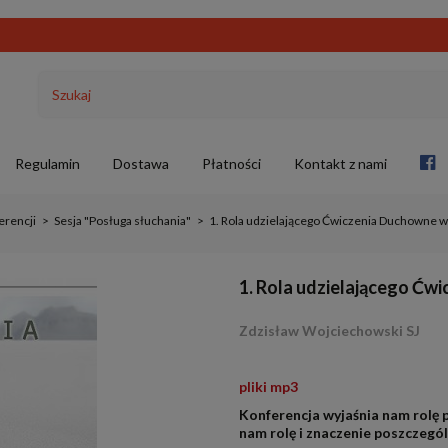
Regulamin
Dostawa
Płatności
Kontakt z nami
erencji
>
Sesja "Posługa słuchania"
>
1. Rola udzielającego Ćwiczenia Duchowne wg 
1. Rola udzielającego Ćwi
Zdzisław Wojciechowski SJ
.
pliki mp3
Konferencja wyjaśnia nam rolę 
nam rolę i znaczenie poszczegó