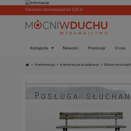
Darmowa dostawa już od 120 zł
Kategorie
Nowości
Promocje
O nas
>
Konferencje
>
Konferencje do pobrania
>
Różne serie konf