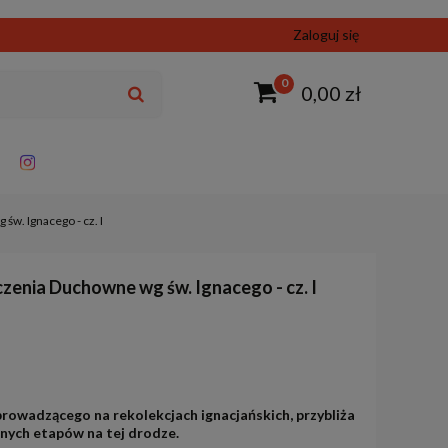
Zaloguj się
0
0,00 zł
św. Ignacego - cz. I
czenia Duchowne wg św. Ignacego - cz. I
prowadzącego na rekolekcjach ignacjańskich, przybliża
lnych etapów na tej drodze.