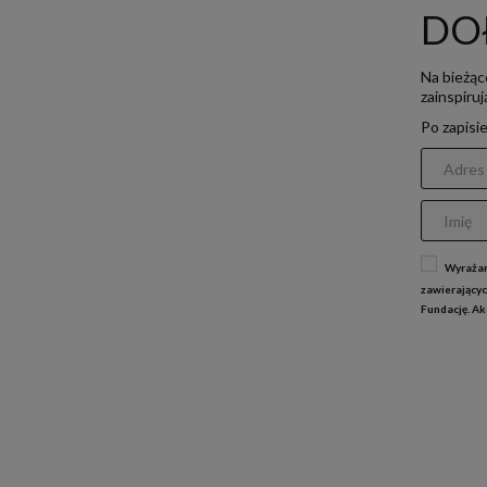
DO
Na bieżąc
zainspiru
Po zapisi
Wyrażam
zawierającyc
Fundację. A