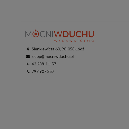
Sienkiewicza 60, 90-058 Łódź
sklep@mocniwduchu.pl
42 288-11-57
797 907 257