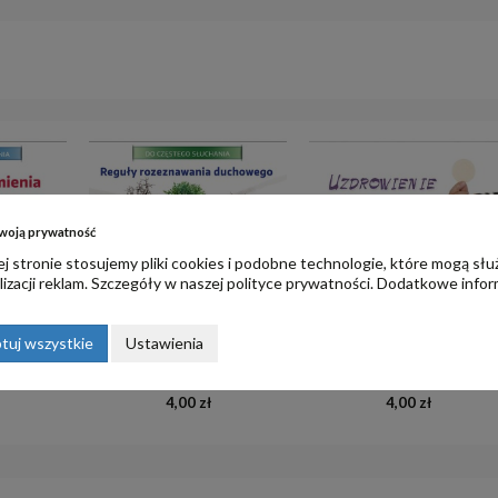
woją prywatność
j stronie stosujemy pliki cookies i podobne technologie, które mogą słu
izacji reklam. Szczegóły w naszej
polityce prywatności
. Dodatkowe infor
tuj wszystkie
Ustawienia
Reguły Rozeznawania
1. Eucharystia - modlitwa
k sumienia
Duchowego cz. I
zjednoczenia
4,00 zł
4,00 zł