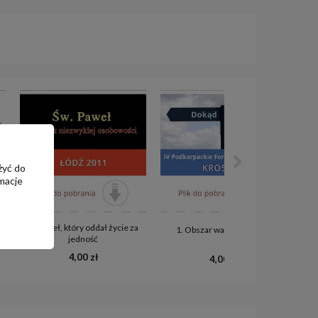
żyć do
macje
6. Paweł, który oddał życie za
0
1. Obszar walki duchowej
jedność
4,00 zł
4,00 zł