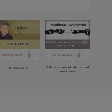
2. Przebaczenie jako fundament
5. Str
01 Seminarium
uwolnienia
między