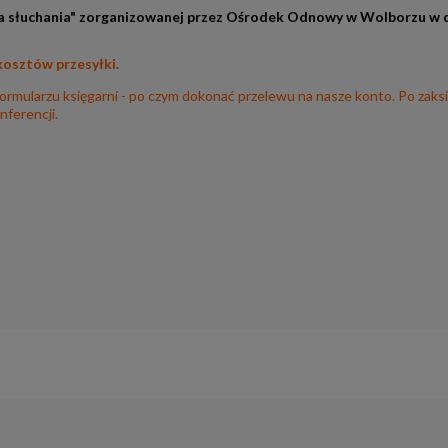
ga słuchania" zorganizowanej przez Ośrodek Odnowy w Wolborzu w dn
 kosztów przesyłki.
rmularzu księgarni - po czym dokonać przelewu na nasze konto. Po zaks
nferencji.