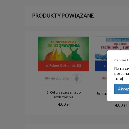
PRODUKTY POWIĄZANE
Cenimy T
Na nasze
personal
tutaj
Akcep
3. Od przebaczenia do
Ignacjański rachune
uzdrowienia
4,00 zł
4,00 zł