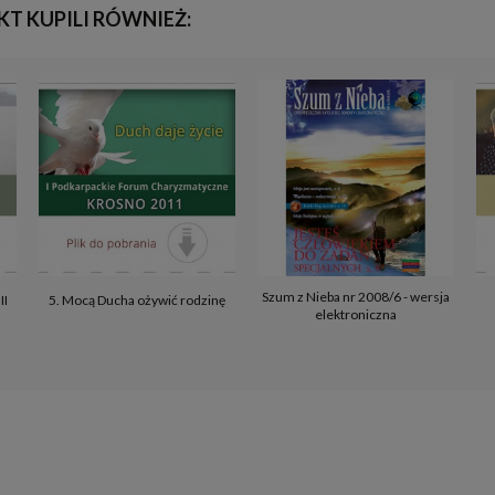
KT KUPILI RÓWNIEŻ:
Szum z Nieba nr 2008/6 - wersja
II
5. Mocą Ducha ożywić rodzinę
elektroniczna