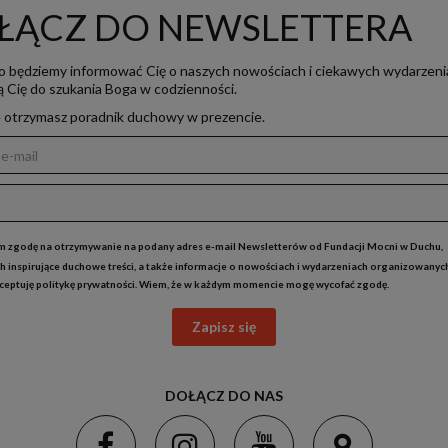
ŁĄCZ DO NEWSLETTERA
o będziemy informować Cię o naszych nowościach i ciekawych wydarzeni
ją Cię do szukania Boga w codzienności.
e otrzymasz poradnik duchowy w prezencie.
 zgodę na otrzymywanie na podany adres e-mail Newsletterów od Fundacji Mocni w Duchu,
h inspirujące duchowe treści, a także informacje o nowościach i wydarzeniach organizowanyc
kceptuję
politykę prywatności
. Wiem, że w każdym momencie mogę wycofać zgodę.
Zapisz się
DOŁĄCZ DO NAS