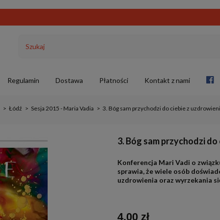
Regulamin
Dostawa
Płatności
Kontakt z nami
>
Łódź
>
Sesja 2015 - Maria Vadia
>
3. Bóg sam przychodzi do ciebie z uzdrowie
3. Bóg sam przychodzi do 
Konferencja Mari Vadi o związk
sprawia, że wiele osób doświa
uzdrowienia oraz wyrzekania się
4,00 zł