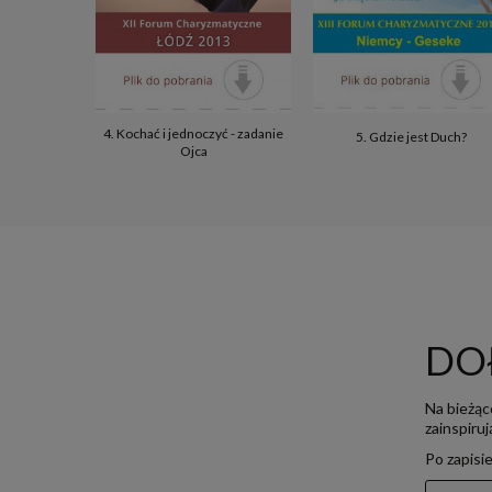
4. Kochać i jednoczyć - zadanie
5. Gdzie jest Duch?
Ojca
DO
Na bieżąc
zainspiru
Po zapisi