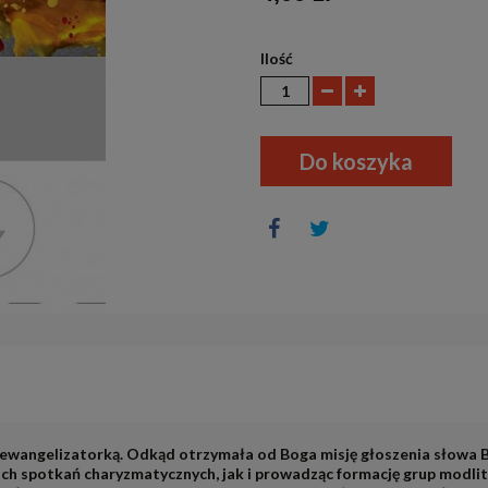
Ilość
Do koszyka
ewangelizatorką. Odkąd otrzymała od Boga misję głoszenia słowa 
kich spotkań charyzmatycznych, jak i prowadząc formację grup modl