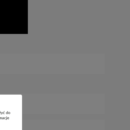
żyć do
macje