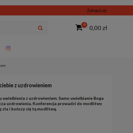
Zaloguj się
0
0,00 zł
niem
ciebie z uzdrowieniem
u uwielbienia z uzdrowieniem. Samo uwielbianie Boga
dcza uzdrowienia. Konferencja prowadzi do modlitwy
 zła i kończy się tą modlitwą.