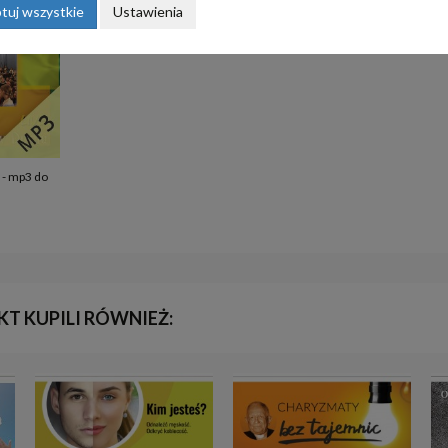
tuj wszystkie
Ustawienia
 - mp3 do
KT KUPILI RÓWNIEŻ: