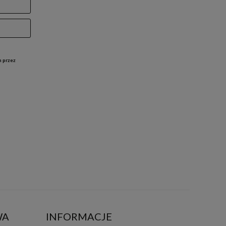
h przez
WA
INFORMACJE