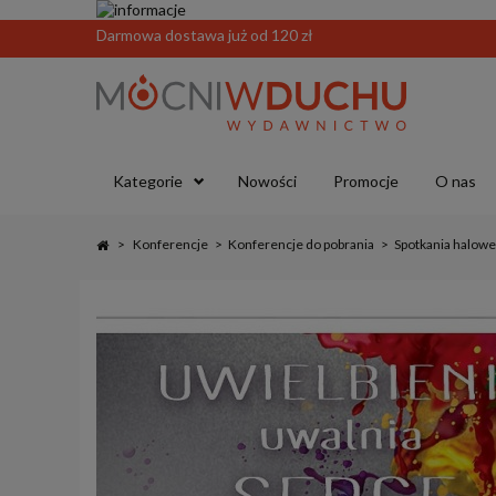
Darmowa dostawa już od 120 zł
Kategorie
Nowości
Promocje
O nas
>
Konferencje
>
Konferencje do pobrania
>
Spotkania halowe