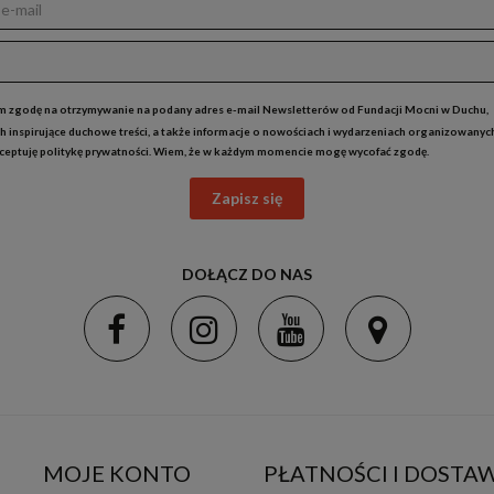
 zgodę na otrzymywanie na podany adres e-mail Newsletterów od Fundacji Mocni w Duchu,
h inspirujące duchowe treści, a także informacje o nowościach i wydarzeniach organizowanyc
kceptuję
politykę prywatności
. Wiem, że w każdym momencie mogę wycofać zgodę.
Zapisz się
DOŁĄCZ DO NAS
MOJE KONTO
PŁATNOŚCI I DOSTA