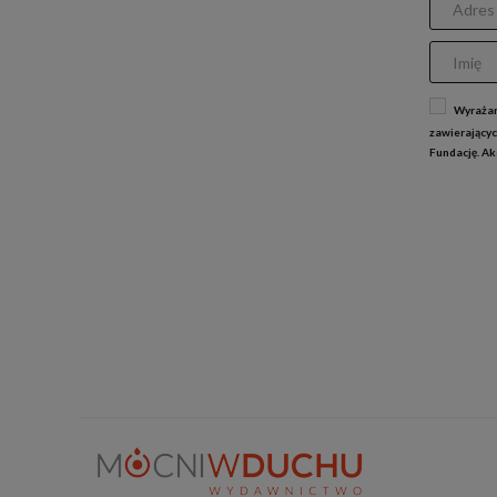
Wyrażam
zawierającyc
Fundację. A