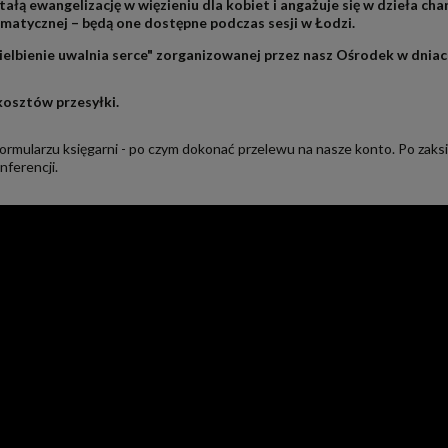
ałą ewangelizację w więzieniu dla kobiet i angażuje się w dzieła ch
zmatycznej – będą one dostępne podczas sesji w Łodzi.
elbienie uwalnia serce" zorganizowanej przez nasz Ośrodek w dniach 
 kosztów przesyłki.
rmularzu księgarni - po czym dokonać przelewu na nasze konto. Po zaks
nferencji.