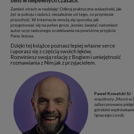
sens w niepewnych czasach.
Zamień strach w nadzieję! Odkryj praktyczne wskazówki, jak
żyć w pokoju i radości, niezależnie od tego, co przyniesie
przyszłość. W Internecie mnożą się sposoby, jak
przygotować się na pełen grozy „koniec świata”, natomiast
autor uczy radosnego oczekiwania na powtórne przyjście
Pana Jezusa.
Dzięki tej książce poznasz lepiej własne serce
i uporasz się z częścią swoich lęków.
Rozwiniesz swoją relację z Bogiem i umiejętność
rozmawiania z Nim jak z przyjacielem.
Paweł Kowalski SJ
–
wspólnoty „Mocni w 
zafascynowany pielg
górskimi wędrówkami
Ignacego Loyoli.