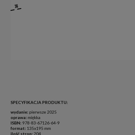
.
.
.
.
SPECYFIKACJA PRODUKTU:
wydanie:
pierwsze 2025
oprawa:
miękka
ISBN:
978-83-67126-64-9
format:
135x195 mm
ilość stron:
204