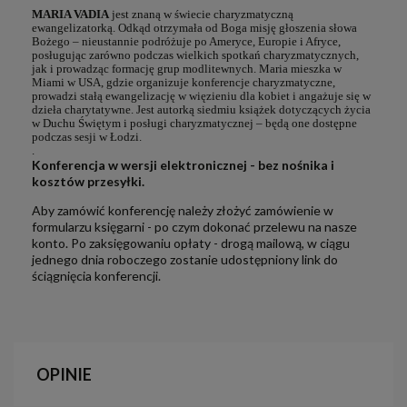
MARIA VADIA
jest znaną w świecie charyzmatyczną
ewangelizatorką. Odkąd otrzymała od Boga misję głoszenia słowa
Bożego – nieustannie podróżuje po Ameryce, Europie i Afryce,
posługując zarówno podczas wielkich spotkań charyzmatycznych,
jak i prowadząc formację grup modlitewnych. Maria mieszka w
Miami w USA, gdzie organizuje konferencje charyzmatyczne,
prowadzi stałą ewangelizację w więzieniu dla kobiet i angażuje się w
dzieła charytatywne. Jest autorką siedmiu książek dotyczących życia
w Duchu Świętym i posługi charyzmatycznej – będą one dostępne
podczas sesji w Łodzi.
.
Konferencja w wersji elektronicznej - bez nośnika i
kosztów przesyłki.
Aby zamówić konferencję należy złożyć zamówienie w
formularzu księgarni - po czym dokonać przelewu na nasze
konto. Po zaksięgowaniu opłaty - drogą mailową, w ciągu
jednego dnia roboczego zostanie udostępniony link do
ściągnięcia konferencji.
OPINIE