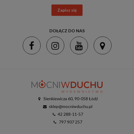
Zapisz się
DOŁĄCZ DO NAS
Sienkiewicza 60, 90-058 Łódź
sklep@mocniwduchu.pl
42 288-11-57
797 907 257