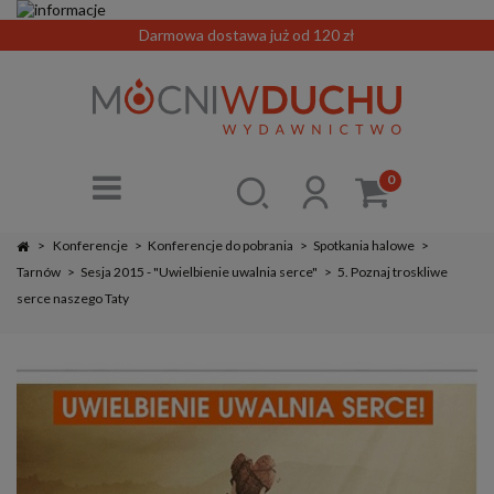
Darmowa dostawa już od 120 zł
0
>
Konferencje
>
Konferencje do pobrania
>
Spotkania halowe
>
Tarnów
>
Sesja 2015 - "Uwielbienie uwalnia serce"
>
5. Poznaj troskliwe
serce naszego Taty