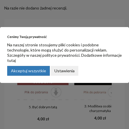
Na razie nie dodano żadnej recenzji.
PRODUKTY POWIĄZANE
Cenimy Twoją prywatność
Na naszej stronie stosujemy pliki cookies i podobne
technologie, które mogą służyć do personalizacji reklam.
Szczegóły w naszej
polityce prywatności
. Dodatkowe informacje
tutaj
Akceptuj wszystkie
Ustawienia
3. Modlitwa osobista
5. Być dobrym tatą
charyzmatyka
4,00 zł
4,00 zł