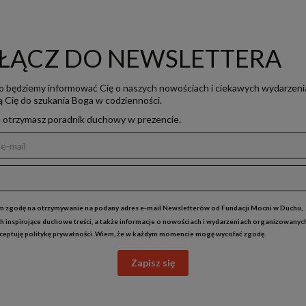
ŁĄCZ DO NEWSLETTERA
o będziemy informować Cię o naszych nowościach i ciekawych wydarzeni
ją Cię do szukania Boga w codzienności.
e otrzymasz poradnik duchowy w prezencie.
 zgodę na otrzymywanie na podany adres e-mail Newsletterów od Fundacji Mocni w Duchu,
h inspirujące duchowe treści, a także informacje o nowościach i wydarzeniach organizowanyc
kceptuję
politykę prywatności
. Wiem, że w każdym momencie mogę wycofać zgodę.
Zapisz się