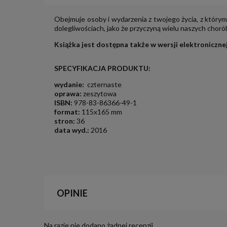
Obejmuje osoby i wydarzenia z twojego życia, z którym
dolegliwościach, jako że przyczyną wielu naszych choró
Książka jest dostępna także w wersji elektroniczne
SPECYFIKACJA PRODUKTU:
wydanie:
czternaste
oprawa:
zeszytowa
ISBN:
978-83-86366-49-1
format:
115x165 mm
stron:
36
data wyd.:
2016
OPINIE
Na razie nie dodano żadnej recenzji.