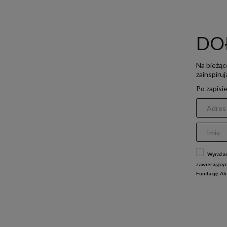
DO
Na bieżąc
zainspiru
Po zapisi
Wyrażam
zawierającyc
Fundację. A