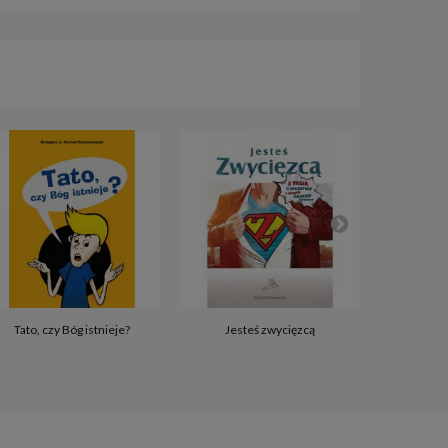
7. Kiedy
Tato, czy Bóg istnieje?
Jesteś zwycięzcą
bło