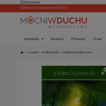
Darmowa dostawa już od 120 zł
Kategorie
Nowości
Promocje
O nas
>
Książki
>
Modlitewniki
>
Modlitwa przebaczenia