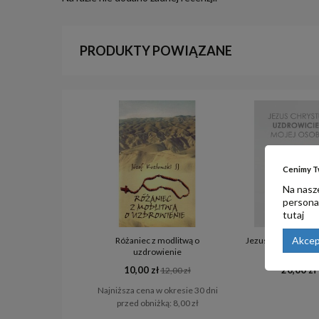
PRODUKTY POWIĄZANE
Cenimy T
Na nasze
personal
tutaj
Akcep
Różaniec z modlitwą o
Jezus Chrystus Uzd
uzdrowienie
mojej osob
10,00 zł
20,00 zł
12,00 zł
Najniższa cena w okresie 30 dni
przed obniżką:
8,00 zł