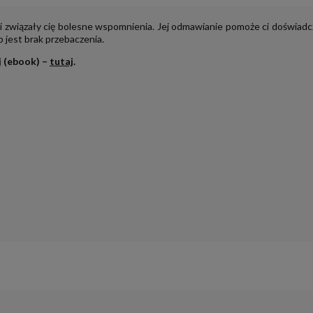
i związały cię bolesne wspomnienia. Jej odmawianie pomoże ci doświadczy
b jest brak przebaczenia.
j (ebook) –
tutaj
.