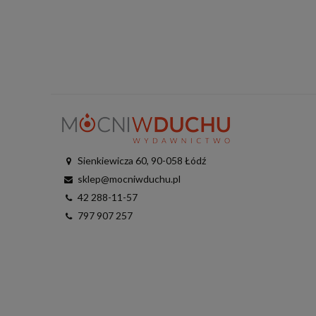
Sienkiewicza 60, 90-058 Łódź
sklep@mocniwduchu.pl
42 288-11-57
797 907 257