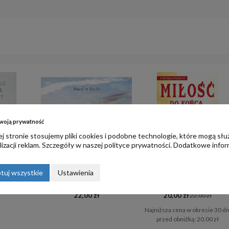
woją prywatność
j stronie stosujemy pliki cookies i podobne technologie, które mogą słu
izacji reklam. Szczegóły w naszej
polityce prywatności
. Dodatkowe infor
tuj wszystkie
Ustawienia
rowiciel
Muzyka medytacyjna cz.2
Miłość do końca
y
22,00 zł
20,00 zł
22,00 zł
Najniższa cena w okresie 30 dn
przed obniżką:
20,00 zł