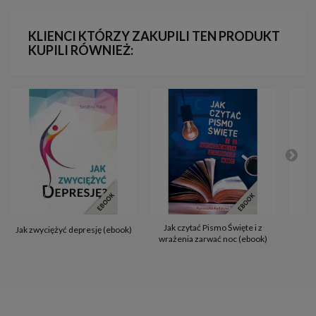
KLIENCI KTÓRZY ZAKUPILI TEN PRODUKT
KUPILI RÓWNIEŻ:
Jak czytać Pismo Święte i z
Św
Jak zwyciężyć depresję (ebook)
wrażenia zarwać noc (ebook)