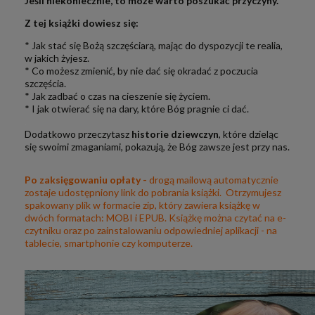
Jeśli niekoniecznie, to może warto poszukać przyczyny.
Z tej książki dowiesz się:
* Jak stać się Bożą szczęściarą, mając do dyspozycji te realia,
w jakich żyjesz.
* Co możesz zmienić, by nie dać się okradać z poczucia
szczęścia.
* Jak zadbać o czas na cieszenie się życiem.
* I jak otwierać się na dary, które Bóg pragnie ci dać.
.
Dodatkowo przeczytasz
historie dziewczyn
, które dzieląc
się swoimi zmaganiami, pokazują, że Bóg zawsze jest przy nas.
Po zaksięgowaniu opłaty -
drogą mailową automatycznie
zostaje udostępniony link do pobrania książki. Otrzymujesz
spakowany plik w formacie zip, który zawiera książkę w
dwóch formatach: MOBI i EPUB. Książkę można czytać na e-
czytniku oraz po zainstalowaniu odpowiedniej aplikacji - na
tablecie, smartphonie czy komputerze.