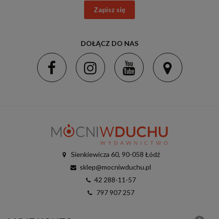
Zapisz się
DOŁĄCZ DO NAS
Sienkiewicza 60, 90-058 Łódź
sklep@mocniwduchu.pl
42 288-11-57
797 907 257