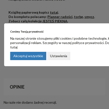
.
.
Książkę papierową kupisz
tutaj
.
Do kompletu polecamy:
Planner radości
,
torbę
,
smycz
.
Zobacz całą kolekcję
JESTEŚ PIĘKNA
.
.
.
.
Cenimy Twoją prywatność
.
Na naszej stronie stosujemy pliki cookies i podobne technologie,
SPECYFIKACJA PRODUKTU:
personalizacji reklam. Szczegóły w naszej
polityce prywatności
. D
.
tutaj
wydanie:
pierwsze, 2023
ISBN:
978-83-67126-40-3
Akceptuj wszystkie
Ustawienia
rozmiar:
14 MB
ilość stron:
320
OPINIE
Na razie nie dodano żadnej recenzji.