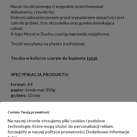
Nasze teczki pomogą ci wygodnie przechowywać
dokumenty, rysunki itp.
Dobrym zabezpieczeniem przed wypadaniem zawartości jest
szeroki grzbiet, trzy skrzydełka oraz gumka domykająca
całość.
A logo Mocni w Duchu czyni ją naprawdę wyjątkową.
Teczki wysyłamy na płasko (rozłożone).
Teczka w kolorze szarym do kupienia
tutaj
.
.
.
SPECYFIKACJA PRODUKTU:
format:
A4
papier:
kreda mat 350g
grzbiet:
10 mm
Cenimy Twoją prywatność
Na naszej stronie stosujemy pliki cookies i podobne
OPINIE
technologie, które mogą służyć do personalizacji reklam.
Szczegóły w naszej
polityce prywatności
. Dodatkowe informacje