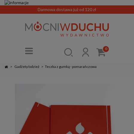
Darmowa dostawa już od 120 zł
0
>
Gadżety/odzież
>
Teczka z gumką - pomarańczowa