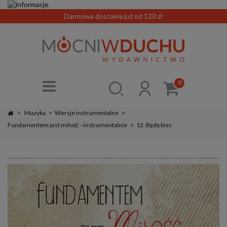
Darmowa dostawa już od 120 zł
0
>
Muzyka
>
Wersje instrumentalne
>
Fundamentem jest miłość - instrumentalnie
>
12. Będę biec