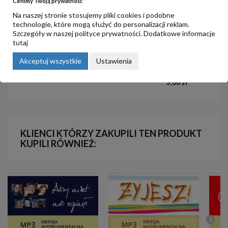
Cenimy Twoją prywatność
Na naszej stronie stosujemy pliki cookies i podobne
technologie, które mogą służyć do personalizacji reklam.
Szczegóły w naszej
polityce prywatności
. Dodatkowe informacje
tutaj
6. Paweł, który oddał życie za
4. Trudne małżeństwa. Problemy
Akceptuj wszystkie
Ustawienia
jedność
małżeńskie wpływające na
wspólnotę
4,00 zł
3,00 zł
KLIENCI KTÓRZY ZAKUPILI TEN PRODUKT
KUPILI RÓWNIEŻ: