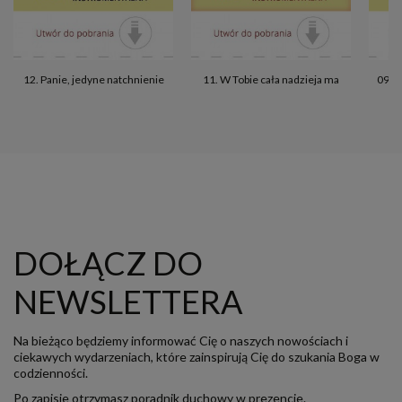
12. Panie, jedyne natchnienie
11. W Tobie cała nadzieja ma
09. B
DOŁĄCZ DO
NEWSLETTERA
Na bieżąco będziemy informować Cię o naszych nowościach i
ciekawych wydarzeniach, które zainspirują Cię do szukania Boga w
codzienności.
Po zapisie otrzymasz poradnik duchowy w prezencie.