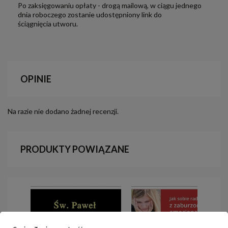
Po zaksięgowaniu opłaty - drogą mailową, w ciągu jednego
dnia roboczego zostanie udostępniony link do
ściągnięcia utworu.
OPINIE
Na razie nie dodano żadnej recenzji.
PRODUKTY POWIĄZANE