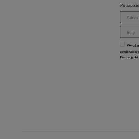
Po zapisi
Wyrażam
zawierającyc
Fundację. A