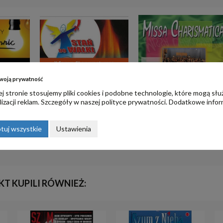
woją prywatność
j stronie stosujemy pliki cookies i podobne technologie, które mogą słu
izacji reklam. Szczegóły w naszej
polityce prywatności
. Dodatkowe infor
bista
6. Modlitwa o nowe obdarowanie
Missa Charismatica - mp3 do
ka
charyzmatyczne
pobrania
tuj wszystkie
Ustawienia
2,00 zł
17,00 zł
KT KUPILI RÓWNIEŻ: