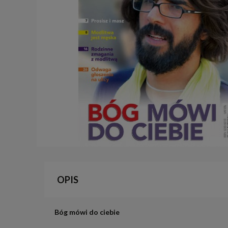
OPIS
Bóg mówi do ciebie