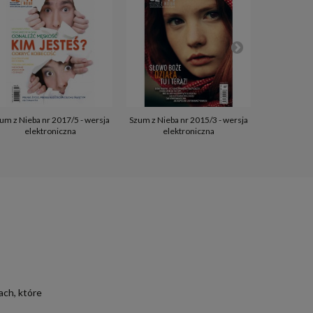
um z Nieba nr 2017/5 - wersja
Szum z Nieba nr 2015/3 - wersja
Szum z Nieb
elektroniczna
elektroniczna
el
ach, które