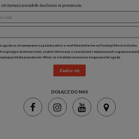
e otrzymasz poradnik duchowy w prezencie.
 zgodę na otrzymywanie na podany adres e-mail Newsletterów od Fundacji Mocni w Duchu,
h inspirujące duchowe treści, a także informacje o nowościach i wydarzeniach organizowanyc
kceptuję
politykę prywatności
. Wiem, że w każdym momencie mogę wycofać zgodę.
Zapisz się
DOŁĄCZ DO NAS