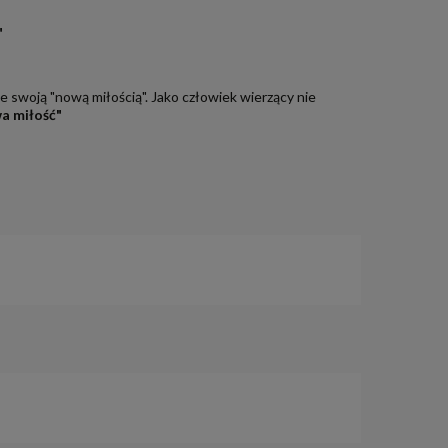
"
ze swoją "nową miłością". Jako człowiek wierzący nie
a miłość"