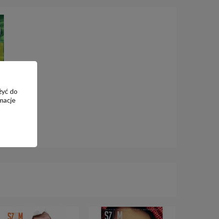
żyć do
macje