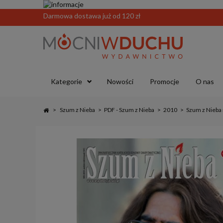
Darmowa dostawa już od 120 zł
Kategorie
Nowości
Promocje
O nas
>
Szum z Nieba
>
PDF - Szum z Nieba
>
2010
>
Szum z Nieba 