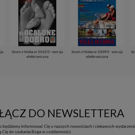
sja
Szum z Nieba nr 2013/3 - wersja
Szum z Nieba nr 2009/5 - wersja
Sz
elektroniczna
elektroniczna
ŁĄCZ DO NEWSLETTERA
o będziemy informować Cię o naszych nowościach i ciekawych wydarzeni
ją Cię do szukania Boga w codzienności.