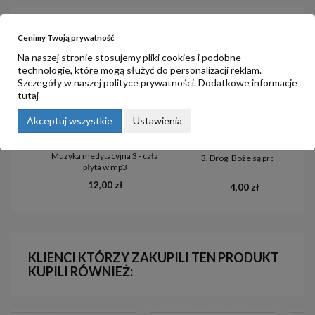
Cenimy Twoją prywatność
Na naszej stronie stosujemy pliki cookies i podobne
technologie, które mogą służyć do personalizacji reklam.
Szczegóły w naszej
polityce prywatności
. Dodatkowe informacje
tutaj
Akceptuj wszystkie
Ustawienia
Muzyka medytacyjna 3 - cała
3. Drogi Boże są proste
płyta w mp3
12,00 zł
4,00 zł
KLIENCI KTÓRZY ZAKUPILI TEN PRODUKT
KUPILI RÓWNIEŻ: