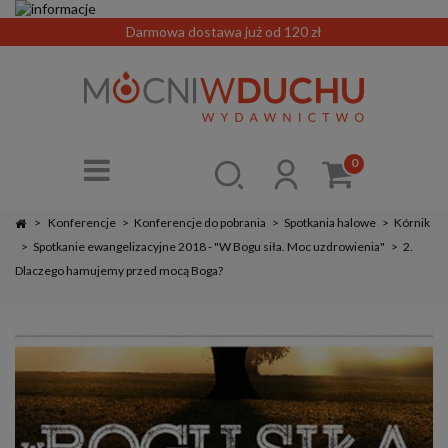
Darmowa dostawa już od 120 zł
0
>
Konferencje
>
Konferencje do pobrania
>
Spotkania halowe
>
Kórnik
>
Spotkanie ewangelizacyjne 2018 - "W Bogu siła. Moc uzdrowienia"
>
2.
Dlaczego hamujemy przed mocą Boga?