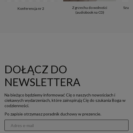
Z grzechu do wolności
Szum z
Konferencja nr 2
(audiobook na CD)
DOŁĄCZ DO
NEWSLETTERA
Na bieżąco będziemy informować Cię o naszych nowościach i
ciekawych wydarzeniach, które zainspirują Cię do szukania Boga w
codzienności.
Po zapisie otrzymasz poradnik duchowy w prezencie.