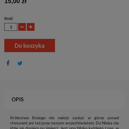
15,00 zł
Ilość
Do koszyka
OPIS
Królestwa Bożego nie należy szukać w górze ponad
chmurami ani też poza naszym wszechświatem. Do Nieba nie
idzie się dopiero po śmierci. Jest ono blisko każdego z nas, w