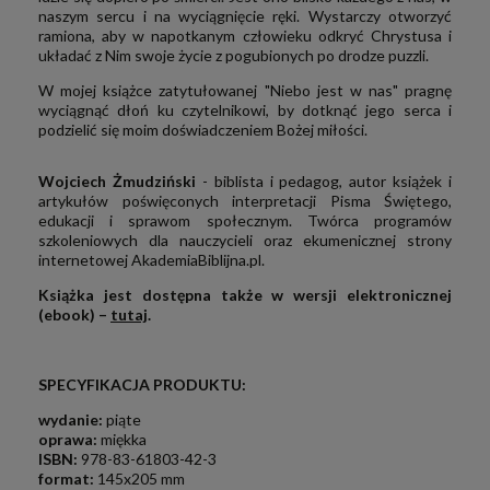
naszym sercu i na wyciągnięcie ręki. Wystarczy otworzyć
ramiona, aby w napotkanym człowieku odkryć Chrystusa i
układać z Nim swoje życie z pogubionych po drodze puzzli.
W mojej książce zatytułowanej "Niebo jest w nas" pragnę
wyciągnąć dłoń ku czytelnikowi, by dotknąć jego serca i
podzielić się moim doświadczeniem Bożej miłości.
Wojciech Żmudziński
- biblista i pedagog, autor książek i
artykułów poświęconych interpretacji Pisma Świętego,
edukacji i sprawom społecznym. Twórca programów
szkoleniowych dla nauczycieli oraz ekumenicznej strony
internetowej AkademiaBiblijna.pl.
Książka jest dostępna także w wersji elektronicznej
(ebook) –
tutaj
.
SPECYFIKACJA PRODUKTU:
w
ydanie:
piąte
oprawa:
miękka
ISBN:
978-83-61803-42-3
format:
145x205 mm