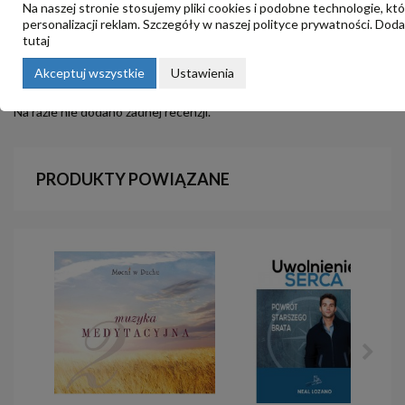
Na naszej stronie stosujemy pliki cookies i podobne technologie, kt
personalizacji reklam. Szczegóły w naszej
polityce prywatności
. Dod
tutaj
OPINIE
Akceptuj wszystkie
Ustawienia
Na razie nie dodano żadnej recenzji.
PRODUKTY POWIĄZANE