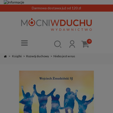
Darmowa dostawa już od 120 zł
0
>
Książki
>
Rozwój duchowy
>
Niebo jest w nas