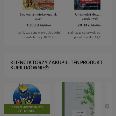
Bóg kocha mnie takiego jaki
Ufni, mężni, do zadań
jestem
specjalnych
18,00 zł
20,00 zł
22,00 zł
22,00 zł
Najniższa cena w okresie 30 dni
Najniższa cena w okresie 30 dni
przed obniżką:
18,00 zł
przed obniżką:
19,00 zł
KLIENCI KTÓRZY ZAKUPILI TEN PRODUKT
KUPILI RÓWNIEŻ: