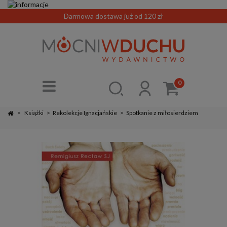
Darmowa dostawa już od 120 zł
0
>
Książki
>
Rekolekcje Ignacjańskie
>
Spotkanie z miłosierdziem