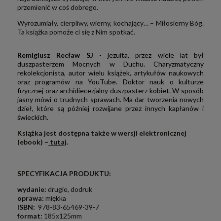
przemienić w coś dobrego.
Wyrozumiały, cierpliwy, wierny, ko­chający… – Miłosierny Bóg.
Ta książka pomoże ci się z Nim spotkać.
Remigiusz Recław SJ
- jezuita,
przez wiele lat był
duszpasterzem Mocnych w Duchu. Charyzmatyczny
rekolekcjonista, autor wielu książek, artykułów naukowych
oraz programów na YouTube. Doktor nauk o kulturze
fizycznej oraz archidiecezjalny duszpasterz kobiet. W sposób
jasny mówi o trudnych sprawach. Ma dar tworzenia nowych
dzieł, które są później rozwijane przez innych kapłanów
i
świeckich.
Książka jest dostępna także w wersji elektronicznej
(ebook) –
tutaj
.
.
SPECYFIKACJA PRODUKTU:
w
ydanie:
drugie, dodruk
oprawa:
miękka
ISBN:
978-83-65469-39-7
format:
185x125mm