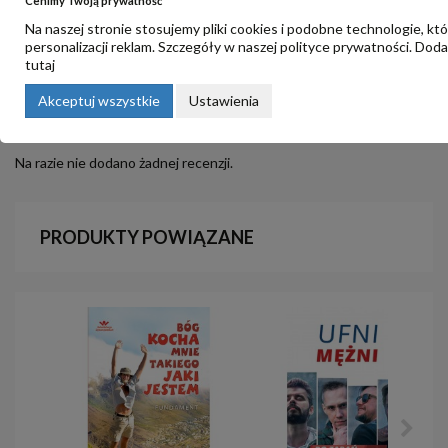
Cenimy Twoją prywatność
Na naszej stronie stosujemy pliki cookies i podobne technologie, kt
personalizacji reklam. Szczegóły w naszej
polityce prywatności
. Dod
tutaj
OPINIE
Akceptuj wszystkie
Ustawienia
Na razie nie dodano żadnej recenzji.
PRODUKTY POWIĄZANE