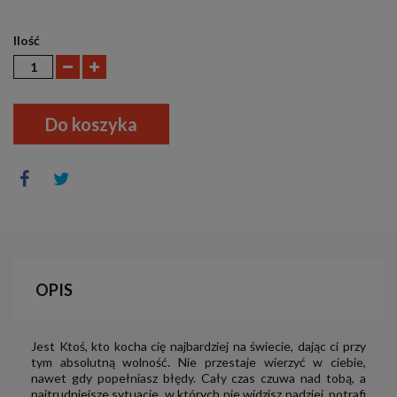
Ilość
Do koszyka
OPIS
Jest Ktoś, kto kocha cię najbardziej na świecie, dając ci przy
tym absolutną wolność. Nie przestaje wierzyć w ciebie,
nawet gdy popełniasz błędy. Cały czas czuwa nad tobą, a
najtrudniejsze sytua­cje, w których nie widzisz nadziei, potrafi