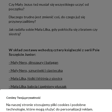
Czy Mały Jezus też musiał się wszystkiego uczyć od
początku
?
Dlaczego trudno jest zmienić coś, do czego już się
przyzwyczailiśmy?
Jak radziła sobie Mała Lilka, gdy pokłóciła się z bratem czy
siostrą?
.
W skład zestawu wchodzą cztery książeczki z serii Psie
Szczęście Junior:
- Mały Nero, dinozaury i bałagan
- Mały Nero, sznurówki i ciasteczka
- Mała Lilka, łódki i kłótnia z siostrą
- Mała Lilka, babcia i zaginiony pluszak
Cenimy Twoją prywatność
Na naszej stronie stosujemy pliki cookies i podobne
technologie, które mogą służyć do personalizacji reklam.