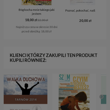
Bóg kocha mnie takiego jaki
Poznać, pokochać, naśladować
jestem
18,00 zł
22,00 zł
20,00 zł
Najniższa cena w okresie 30 dni
przed obniżką:
18,00 zł
KLIENCI KTÓRZY ZAKUPILI TEN PRODUKT
KUPILI RÓWNIEŻ: