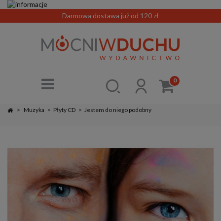
Darmowa dostawa już od 120 zł
0
>
Muzyka
>
Płyty CD
>
Jestem do niego podobny