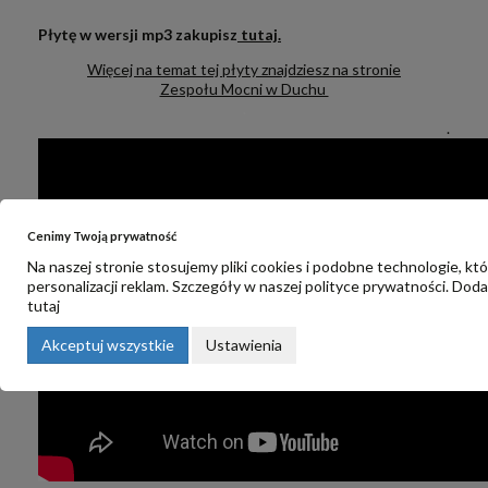
Płytę w wersji mp3 zakupisz
tutaj.
Więcej na temat tej płyty znajdziesz na stronie
Zespołu Mocni w Duchu
.
.
Cenimy Twoją prywatność
Na naszej stronie stosujemy pliki cookies i podobne technologie, kt
personalizacji reklam. Szczegóły w naszej
polityce prywatności
. Dod
tutaj
Akceptuj wszystkie
Ustawienia