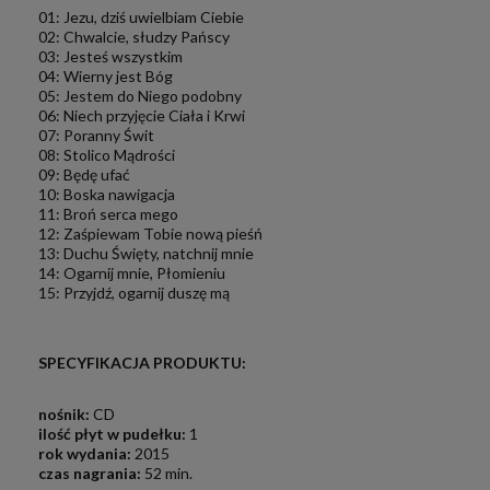
01: Jezu, dziś uwielbiam Ciebie
02: Chwalcie, słudzy Pańscy
03: Jesteś wszystkim
04: Wierny jest Bóg
05: Jestem do Niego podobny
06: Niech przyjęcie Ciała i Krwi
07: Poranny Świt
08: Stolico Mądrości
09: Będę ufać
10: Boska nawigacja
11: Broń serca mego
12: Zaśpiewam Tobie nową pieśń
13: Duchu Święty, natchnij mnie
14: Ogarnij mnie, Płomieniu
15: Przyjdź, ogarnij duszę mą
.
SPECYFIKACJA PRODUKTU:
nośnik:
CD
ilość płyt w pudełku:
1
rok wydania:
2015
czas nagrania:
52 min.