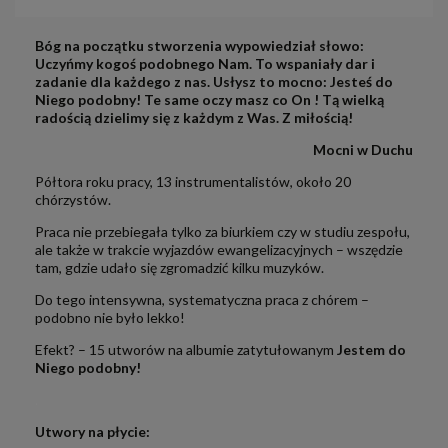
Bóg na początku stworzenia wypowiedział słowo:
Uczyńmy kogoś podobnego Nam. To wspaniały dar i
zadanie dla każdego z nas. Usłysz to mocno: Jesteś do
Niego podobny! Te same oczy masz co On ! Tą wielką
radością dzielimy się z każdym z Was. Z miłością!
Mocni w Duchu
Półtora roku pracy, 13 instrumentalistów, około 20
chórzystów.
Praca nie przebiegała tylko za biurkiem czy w studiu zespołu,
ale także w trakcie wyjazdów ewangelizacyjnych – wszędzie
tam, gdzie udało się zgromadzić kilku muzyków.
Do tego intensywna, systematyczna praca z chórem –
podobno nie było lekko!
Efekt? – 15 utworów na albumie zatytułowanym
Jestem do
Niego podobny!
.
Utwory na płycie: