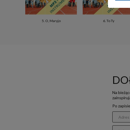
5. O, Maryjo
6. To Ty
DO
Na bieżąc
zainspiru
Po zapisi