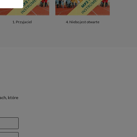
1. Przyjaciel
4. Niebo jest otwarte
10. Aniel
ach, które