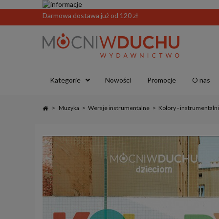
Darmowa dostawa już od 120 zł
Kategorie
Nowości
Promocje
O nas
>
Muzyka
>
Wersje instrumentalne
>
Kolory - instrumentaln