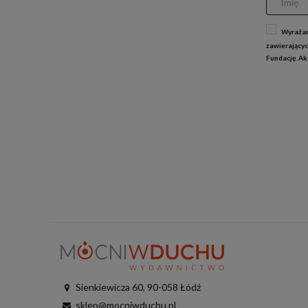
Wyrażam
zawierającyc
Fundację. A
Sienkiewicza 60, 90-058 Łódź
sklep@mocniwduchu.pl