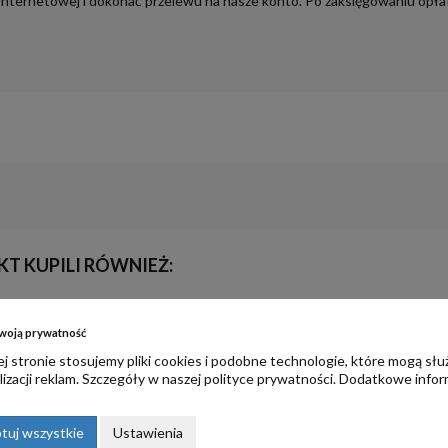
 internetowej i dokonać przelewu na nasze konto. Po zaksięgowaniu opłat
KT KUPILI RÓWNIEŻ:
woją prywatność
j stronie stosujemy pliki cookies i podobne technologie, które mogą słu
izacji reklam. Szczegóły w naszej
polityce prywatności
. Dodatkowe infor
tuj wszystkie
Ustawienia