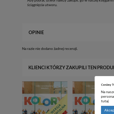
Aby pobrać utwór należy zakupić go w naszej księgarni
ściągnięcia utworu.
OPINIE
Na razie nie dodano żadnej recenzji.
KLIENCI KTÓRZY ZAKUPILI TEN PRODU
Cenimy T
Na nasze
personal
tutaj
Akcep