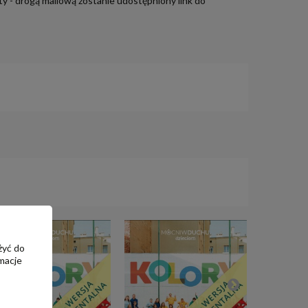
y - drogą mailową zostanie udostępniony link do
żyć do
macje