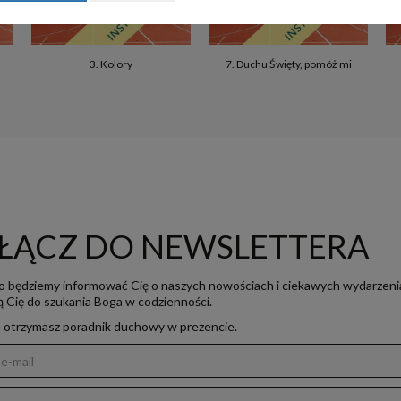
3. Kolory
7. Duchu Święty, pomóż mi
ŁĄCZ DO NEWSLETTERA
o będziemy informować Cię o naszych nowościach i ciekawych wydarzeni
ją Cię do szukania Boga w codzienności.
e otrzymasz poradnik duchowy w prezencie.