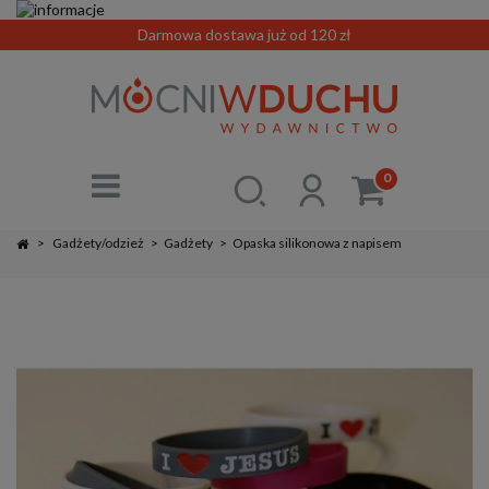
Darmowa dostawa już od 120 zł
0
>
Gadżety/odzież
>
Gadżety
>
Opaska silikonowa z napisem