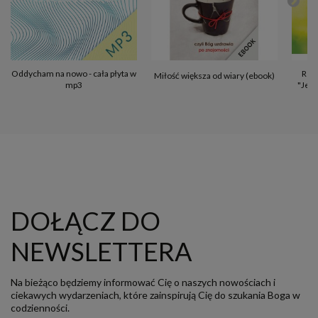
Oddycham na nowo - cała płyta w
Rek
Miłość większa od wiary (ebook)
mp3
"Jezu
DOŁĄCZ DO
NEWSLETTERA
Na bieżąco będziemy informować Cię o naszych nowościach i
ciekawych wydarzeniach, które zainspirują Cię do szukania Boga w
codzienności.