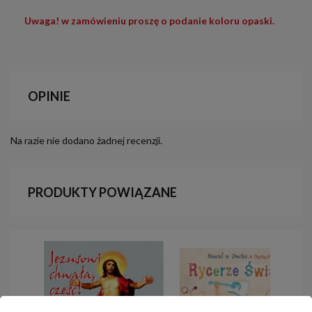
Uwaga! w zamówieniu proszę o podanie koloru opaski.
OPINIE
Na razie nie dodano żadnej recenzji.
PRODUKTY POWIĄZANE