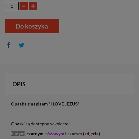
Do koszyka
OPIS
Opaska z napisem "I LOVE JEZUS"
.
Opaski są dostępne w kolorze:
białym
,
czarnym
,
różowym
i
szarym
(zdjęcie)