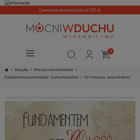
Darmowa dostawa już od 120 zł
0
>
Muzyka
>
Wersje instrumentalne
>
Fundamentem jest miłość - instrumentalnie
>
10. Hosanna, Jezus Królem!