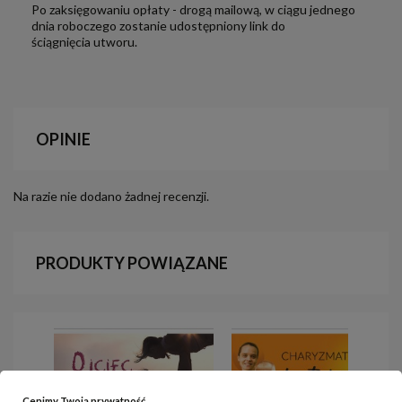
Po zaksięgowaniu opłaty - drogą mailową, w ciągu jednego
dnia roboczego zostanie udostępniony link do
ściągnięcia utworu.
OPINIE
Na razie nie dodano żadnej recenzji.
PRODUKTY POWIĄZANE
Cenimy Twoją prywatność