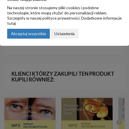
Na naszej stronie stosujemy pliki cookies i podobne
technologie, które mogą służyć do personalizacji reklam.
Szczegóły w naszej
polityce prywatności
. Dodatkowe informacje
tutaj
4. Kochać i jednoczyć - zadanie
8. Dar rozeznawania w posłudze
Akceptuj wszystkie
Ustawienia
Ojca
charyzmatycznej kościoła
4,00 zł
4,00 zł
KLIENCI KTÓRZY ZAKUPILI TEN PRODUKT
KUPILI RÓWNIEŻ: