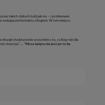
rzez takich słabych ludzi jak my – z problemami,
cie szukającymi kontaktu z Bogiem. W tym miejscu
iturgii chodzi przede wszystkim o to, co Bóg robi dla
ie stworzyć.” ...
"Msza święta nie jest po to by