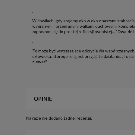
.
W chwilach, gdy stajemy oko w oko z naszymi słabościam
wygranymi I przegranymi walkami duchowymi, kompleksam
zapraszam cię do prostej refleksji osobistej...
"Dwa dni 
.
To może być wstrząsające odkrycie dla współczesnych, 
człowieka, którego rolą jest przyjąć to działanie. „Tu d
ziewać"
OPINIE
Na razie nie dodano żadnej recenzji.