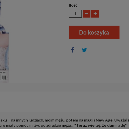
Ilość
Do koszyka
u – na innych ludziach, moim mężu, potem na magii i New Age. Uważałam s
tóre miały pomóc mi żyć po zdradzie męża...
"Teraz wierzę, że dam radę"