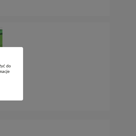
żyć do
macje