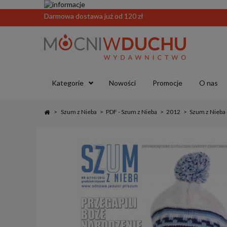
Darmowa dostawa już od 120 zł
Kategorie
Nowości
Promocje
O nas
>
Szum z Nieba
>
PDF - Szum z Nieba
>
2012
>
Szum z Nieba 