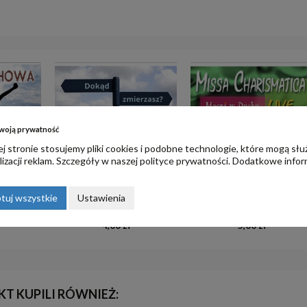
woją prywatność
j stronie stosujemy pliki cookies i podobne technologie, które mogą słu
izacji reklam. Szczegóły w naszej
polityce prywatności
. Dodatkowe infor
łżeństwie i
tuj wszystkie
Ustawienia
4. Moc uwielbienia
09. Głębia przyzywa głębię
4,00 zł
5,00 zł
KT KUPILI RÓWNIEŻ: