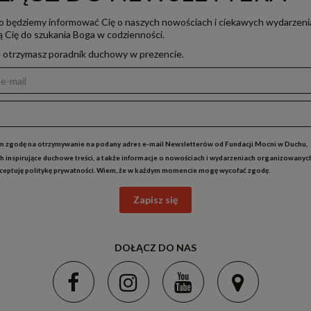
o będziemy informować Cię o naszych nowościach i ciekawych wydarzeni
ją Cię do szukania Boga w codzienności.
e otrzymasz poradnik duchowy w prezencie.
 zgodę na otrzymywanie na podany adres e-mail Newsletterów od Fundacji Mocni w Duchu,
h inspirujące duchowe treści, a także informacje o nowościach i wydarzeniach organizowanyc
kceptuję
politykę prywatności
. Wiem, że w każdym momencie mogę wycofać zgodę.
Zapisz się
DOŁĄCZ DO NAS