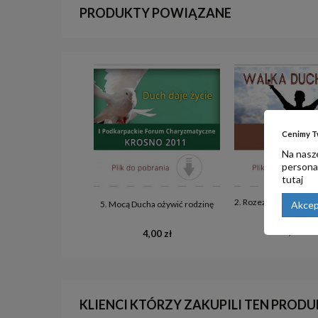
PRODUKTY POWIĄZANE
Cenimy T
Na nasze
personal
tutaj
2. Rozeznawanie w ma
5. Mocą Ducha ożywić rodzinę
Akcep
rodzinie
4,00 zł
4,00 zł
KLIENCI KTÓRZY ZAKUPILI TEN PRODU