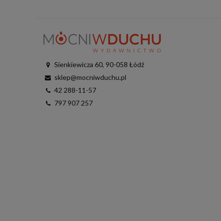
Sienkiewicza 60, 90-058 Łódź
sklep@mocniwduchu.pl
42 288-11-57
797 907 257