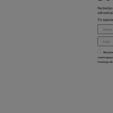
Na bieżąc
zainspiru
Po zapisi
Wyrażam
zawierającyc
Fundację. A