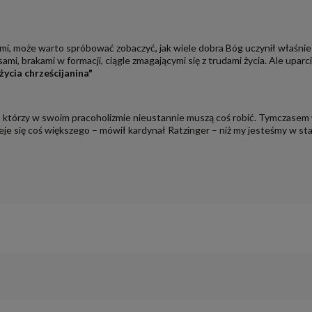
i, może warto spróbować zobaczyć, jak wiele dobra Bóg uczynił właśnie p
i, brakami w formacji, ciągle zmagającymi się z trudami życia. Ale upar
życia chrześcijanina"
którzy w swoim pracoholizmie nieustannie muszą coś robić. Tymczasem w l
zieje się coś większego – mówił kardynał Ratzinger – niż my jesteśmy w stan